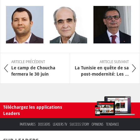
ARTICLE PRÉCÉDENT
ARTICLE SUIVANT
Le camp de Choucha
La Tunisie en quête de sa
fermera le 30 juin
post-modernité: Les ...
Téléchargez les applications
Leaders
PARTENAIRES
DOSSIERS
LEADERS TV
SUCCESS STORY
OPINIONS
TENDANCE