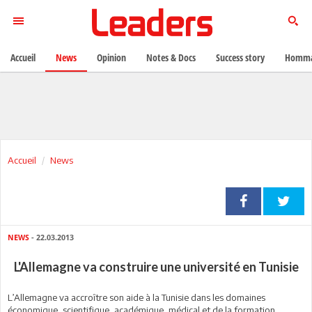
Accueil
News
Opinion
Notes & Docs
Success story
Homma
Accueil
News
NEWS
- 22.03.2013
L'Allemagne va construire une université en Tunisie
L’Allemagne va accroître son aide à la Tunisie dans les domaines
économique, scientifique, académique, médical et de la formation