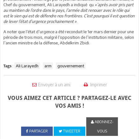
Chef du gouvernement, Ali Larayedh a indiqué qu
«’après avoir pris part
au maintien de l’ordre dans le pays, l’armée doit renouer avec le rôle qui
est le sien qui est de défendre nos frontières. C’est pourquoi il est question
de lever l’état d’urgence prochainement »
.
A noter que l’état d’urgence a été reconduit le 1er mars dernier pour une
période de trois mois, malgré l’opposition de l’institution militaire, selon
l’ancien ministre de la défense, Abdelkrim Zbidi.
:
Ali Larayedh
arm
gouvernement
Tags
Envoyer à un ami
Imprimer
VOUS AIMEZ CET ARTICLE ? PARTAGEZ-LE AVEC
VOS AMIS !
ABONNEZ-
PARTAGER
TWEETER
VOUS