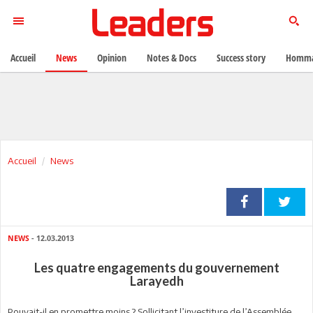
Accueil
News
Opinion
Notes & Docs
Success story
Homma
Accueil
News
NEWS
- 12.03.2013
Les quatre engagements du gouvernement
Larayedh
Pouvait-il en promettre moins ? Sollicitant l’investiture de l’Assemblée