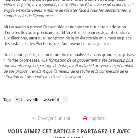
«Notre objectif, a-t-il souligné, est d’édifier un État civique où la liberté est
érigée en méta-valeur à même de résister face à tous les despotismes, y
compris celui de l’ignorance»
.
Ali Larayedh a pressé l’Assemblée nationale constituante à adoption
d’une feuille route précisant les différentes échéances devant conduire
aux élections, ainsi que l’adoption de la loi électorale et la mise en place
des instances des Élections, de l’Audiovisuel et de la Justice.
Un discours précis, estiment nombre d’analystes, sans grandes surprises
ni fortes promesses.
«La formation de ce gouvernent a été beaucoup plus
une aventure qu’un partage de butin, avait indiqué Larayedh en préambule
de ses propos, révélant que l’ampleur de la tâche et la complexité de la
situation ont dissuadé plus d’un à s’y siéger».
:
Ali Larayedh
assembl
r
Tags
Envoyer à un ami
Imprimer
VOUS AIMEZ CET ARTICLE ? PARTAGEZ-LE AVEC