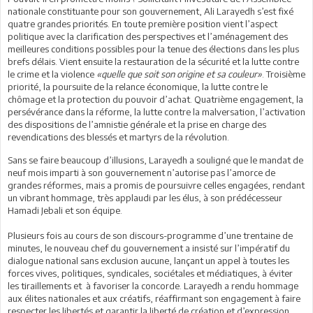
nationale constituante pour son gouvernement, Ali Larayedh s’est fixé
quatre grandes priorités. En toute première position vient l’aspect
politique avec la clarification des perspectives et l’aménagement des
meilleures conditions possibles pour la tenue des élections dans les plus
brefs délais. Vient ensuite la restauration de la sécurité et la lutte contre
le crime et la violence
«quelle que soit son origine et sa couleur»
. Troisième
priorité, la poursuite de la relance économique, la lutte contre le
chômage et la protection du pouvoir d’achat. Quatrième engagement, la
persévérance dans la réforme, la lutte contre la malversation, l’activation
des dispositions de l’amnistie générale et la prise en charge des
revendications des blessés et martyrs de la révolution.
Sans se faire beaucoup d’illusions, Larayedh a souligné que le mandat de
neuf mois imparti à son gouvernement n’autorise pas l’amorce de
grandes réformes, mais a promis de poursuivre celles engagées, rendant
un vibrant hommage, très applaudi par les élus, à son prédécesseur
Hamadi Jebali et son équipe.
Plusieurs fois au cours de son discours-programme d’une trentaine de
minutes, le nouveau chef du gouvernement a insisté sur l’impératif du
dialogue national sans exclusion aucune, lançant un appel à toutes les
forces vives, politiques, syndicales, sociétales et médiatiques, à éviter
les tiraillements et à favoriser la concorde. Larayedh a rendu hommage
aux élites nationales et aux créatifs, réaffirmant son engagement à faire
respecter les libertés et garantir la liberté de création et d’expression.