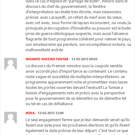
dans ce cas d'espèce et "partage de butin", minoré dans le
discours du chef du gouvernement, la fenêtre
d'interprétation se révèle très étroite, mais néanmoins
précise: avec Larayedh, on refait du neuf avec du vieux,
avec cet aveu, sous forme de lapsus inconscient, ou voulu,la
principale préoccupation d'Ennahdha au pouvoir est le butin
prise de guerre idéologique suspecte, mais aussi l'absence
flagrante de tout programme cohérent pour relever le pays,
son amateurisme qui perdure, son incompétence notoire, sa
malhonnêteté avérée...
MHAMED HASSINE FANTAR
- 13-03-2013 09:03
Le discours du Premier ministre sous la coupole semble
avoir accordé plus d'importance au contenant. Le contenu
reste vague et suscetible de multiples interprétations: un
programme apparemment riche et prometteur mais laisse
toutes les portes ouvertes devant l'exécutif.La Tunisie a
besoin d'engagements nets et précis avec la perspective
pour le gouvernement de se démettre ou de démettre tel
ou tel en cas de défaillance.
MINA
- 13-03-2013 12:09
Le seul engagement ferme que je leur demande serait qu'ils
fixent une date pour les prochaines élections et qu'ils fixent
également la date précise de leur départ. C'est tout ce que