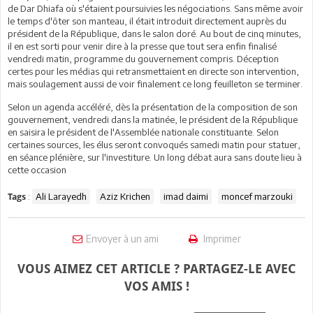
de Dar Dhiafa où s'étaient poursuivies les négociations. Sans même avoir
le temps d'ôter son manteau, il était introduit directement auprès du
président de la République, dans le salon doré. Au bout de cinq minutes,
il en est sorti pour venir dire à la presse que tout sera enfin finalisé
vendredi matin, programme du gouvernement compris. Déception
certes pour les médias qui retransmettaient en directe son intervention,
mais soulagement aussi de voir finalement ce long feuilleton se terminer.
Selon un agenda accéléré, dès la présentation de la composition de son
gouvernement, vendredi dans la matinée, le président de la République
en saisira le président de l'Assemblée nationale constituante. Selon
certaines sources, les élus seront convoqués samedi matin pour statuer,
en séance plénière, sur l'investiture. Un long débat aura sans doute lieu à
cette occasion
:
Ali Larayedh
Aziz Krichen
imad daimi
moncef marzouki
Tags
Envoyer à un ami
Imprimer
VOUS AIMEZ CET ARTICLE ? PARTAGEZ-LE AVEC
VOS AMIS !