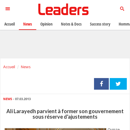
Accueil
News
Opinion
Notes & Docs
Success story
Homma
Accueil
News
NEWS
- 07.03.2013
Ali Larayedh parvient à former son gouvernement
sous réserve d'ajustements
Quinze