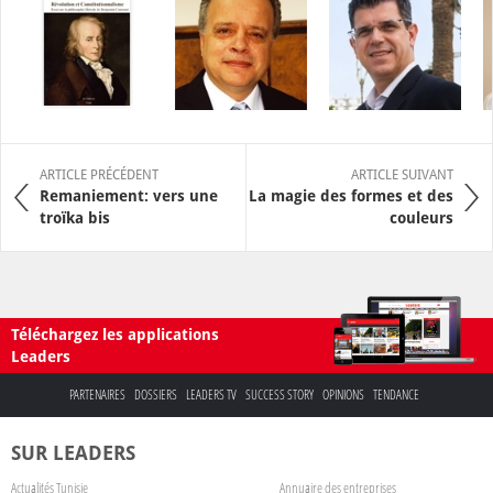
ARTICLE PRÉCÉDENT
ARTICLE SUIVANT
Remaniement: vers une
La magie des formes et des
troïka bis
couleurs
Téléchargez les applications
Leaders
PARTENAIRES
DOSSIERS
LEADERS TV
SUCCESS STORY
OPINIONS
TENDANCE
SUR LEADERS
Actualités Tunisie
Annuaire des entreprises