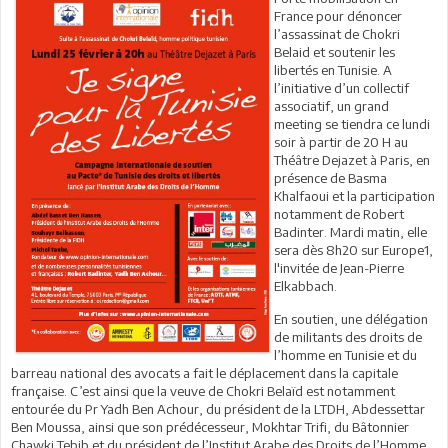
France pour dénoncer
l’assassinat de Chokri
Belaid et soutenir les
libertés en Tunisie. A
l’initiative d’un collectif
associatif, un grand
meeting se tiendra ce lundi
soir à partir de 20 H au
Théâtre Dejazet à Paris, en
présence de Basma
Khalfaoui et la participation
notamment de Robert
Badinter. Mardi matin, elle
sera dès 8h20 sur Europe1,
l'invitée de Jean-Pierre
Elkabbach.
En soutien, une délégation
de militants des droits de
l’homme en Tunisie et du
barreau national des avocats a fait le déplacement dans la capitale
française. C’est ainsi que la veuve de Chokri Belaïd est notamment
entourée du Pr Yadh Ben Achour, du président de la LTDH, Abdessettar
Ben Moussa, ainsi que son prédécesseur, Mokhtar Trifi, du Bâtonnier
Chawki Tebib et du président de l’Institut Arabe des Droits de l’Homme