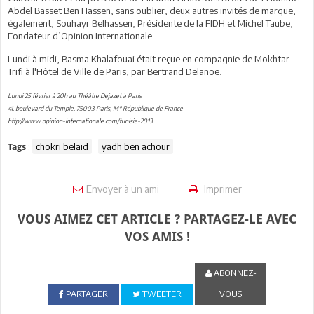
Abdel Basset Ben Hassen, sans oublier, deux autres invités de marque,
également, Souhayr Belhassen, Présidente de la FIDH et Michel Taube,
Fondateur d’Opinion Internationale.
Lundi à midi, Basma Khalafouai était reçue en compagnie de Mokhtar
Trifi à l'Hôtel de Ville de Paris, par Bertrand Delanoë.
Lundi 25 février à 20h au Théâtre Dejazet à Paris
41, boulevard du Temple, 75003 Paris, M° République de France
http://www.opinion-internationale.com/tunisie-2013
:
chokri belaid
yadh ben achour
Tags
Envoyer à un ami
Imprimer
VOUS AIMEZ CET ARTICLE ? PARTAGEZ-LE AVEC
VOS AMIS !
ABONNEZ-
PARTAGER
TWEETER
VOUS