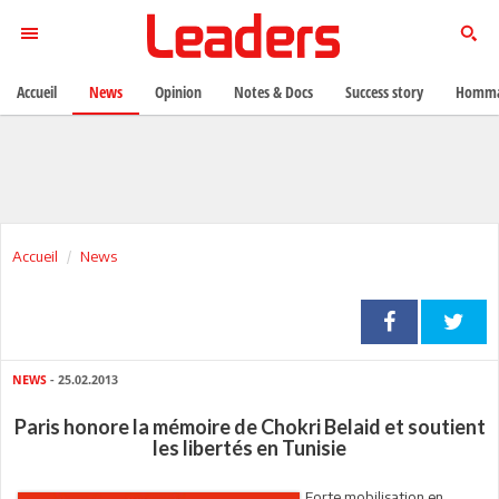
Accueil
News
Opinion
Notes & Docs
Success story
Homma
Accueil
News
NEWS
- 25.02.2013
Paris honore la mémoire de Chokri Belaid et soutient
les libertés en Tunisie
Forte mobilisation en