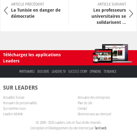
ARTICLE PRÉCÉDENT
ARTICLE SUIVANT
La Tunisie en danger de
Les professeurs
démocratie
universitaires se
solidarisent ...
Téléchargez les applications
Leaders
PARTENAIRES
DOSSIERS
LEADERS TV
SUCCESS STORY
OPINIONS
TENDANCE
SUR LEADERS
Actualités Tunisie
Annuaire des entreprises
Annuaire de personnalités
Plan du site
Qui sommes nous
Contact
Leaders Mobile
Abonnez-vous au mensuel
© 2009 - 2026 Leaders.com.tn Tous droits réservés.
Conception et Développement du site internet par
Tanit web