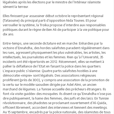
légalisées après les élections par le ministre de l’Intérieur islamiste
sèment la terreur.
Elles finissent par assassiner début octobre le représentant régional
(Tataouine) du principal parti d’opposition Nida Tounes. Et pour
verrouiller le système, la Troïka propose d’interdire aux responsables
politiques durant le règne de Ben Ali de participer à la vie politique pour
dix ans.
Entre-temps, une seconde dictature est en marche. Enhardies par la
victoire d’Ennahdha, des hordes salafistes paradent régulièrement dans
les rues, agressent physiquement les plus vulnérables, les artistes, les
intellectuels, les journalistes et les femmes. Rien qu’à l’Université, 35
incidents ont été répertoriés en 2012. Récemment, elles se mettent à
pallier la défaillance de l’Etat en faisant la police dans les quartiers.
L’espace public s’islamise. Quatre partis salafistes hostiles à une
démocratie «impie» sont légalisés. Des associations religieuses
prolifèrent (près de 300), y compris une association de la promotion de
la vertu sur le modèle saoudien dirigée par Adel Almi, un ancien
marchand de légumes. La Tunisie accueille des prêcheurs étrangers. Ils
font «la visite guidée» des mosquées. Ils disent ce qu’Ennahdha n’ose pas
dire publiquement, la haine des femmes, des juifs et des laïcs. En Tunisie
révolutionnaire, des jihadistes se proclamant ouvertement d’Al-Qaïda,
officient librement, accordent des interviews et tiennent des meetings.
Au 15 septembre, encadrés par la police nationale, des islamistes de tous