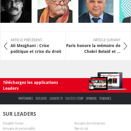
ARTICLE PRÉCÉDENT
ARTICLE SUIVANT
Ali Mezghani : Crise
Paris honore la mémoire de
politique et crise du droit
Chokri Belaid et ...
Téléchargez les applications
Leaders
PARTENAIRES
DOSSIERS
LEADERS TV
SUCCESS STORY
OPINIONS
TENDANCE
SUR LEADERS
Actualités Tunisie
Annuaire des entreprises
Annuaire de personnalités
Plan du site