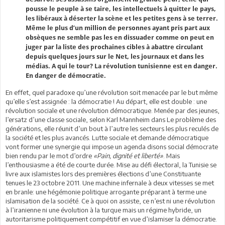
pousse le peuple à se taire, les intellectuels à quitter le pays,
les libéraux à déserter la scène et les petites gens à se terrer.
Même le plus d’un million de personnes ayant pris part aux
obsèques ne semble pas les en dissuader comme on peut en
juger par la liste des prochaines cibles à abattre circulant
depuis quelques jours sur le Net, les journaux et dans les
médias. A qui le tour? La révolution tunisienne est en danger.
En danger de démocratie.
En effet, quel paradoxe qu’une révolution soit menacée par le but même
qu’elle s’est assignée : la démocratie ! Au départ, elle est double : une
révolution sociale et une révolution démocratique. Menée par des jeunes,
l’ersatz d’une classe sociale, selon Karl Mannheim dans Le problème des
générations, elle réunit d’un bout à l’autre les secteurs les plus reculés de
la société et les plus avancés. Lutte sociale et demande démocratique
vont former une synergie qui impose un agenda disons social démocrate
bien rendu par le mot d’ordre
«Pain, dignité et liberté»
. Mais
l’enthousiasme a été de courte durée. Mise au défi électoral, la Tunisie se
livre aux islamistes lors des premières élections d’une Constituante
tenues le 23 octobre 2011. Une machine infernale à deux vitesses se met
en branle: une hégémonie politique arrogante préparant à terme une
islamisation de la société. Ce à quoi on assiste, ce n’est ni une révolution
à l’iranienne ni une évolution à la turque mais un régime hybride, un
autoritarisme politiquement compétitif en vue d’islamiser la démocratie.