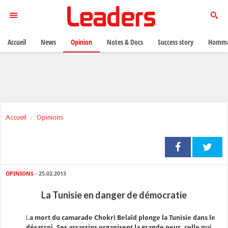
Accueil
News
Opinion
Notes & Docs
Success story
Homma
Accueil
Opinions
OPINIONS
- 25.02.2013
La Tunisie en danger de démocratie
L
a
mort du camarade Chokri Belaïd plonge la Tunisie dans le
désarroi. Ses assassins organisent la grande peur, celle qui