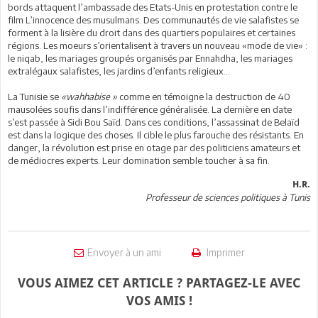
bords attaquent l’ambassade des Etats-Unis en protestation contre le
film L’innocence des musulmans. Des communautés de vie salafistes se
forment à la lisière du droit dans des quartiers populaires et certaines
régions. Les moeurs s’orientalisent à travers un nouveau «mode de vie» :
le niqab, les mariages groupés organisés par Ennahdha, les mariages
extralégaux salafistes, les jardins d’enfants religieux…
La Tunisie se
«wahhabise »
comme en témoigne la destruction de 40
mausolées soufis dans l’indifférence généralisée. La dernière en date
s’est passée à Sidi Bou Saïd. Dans ces conditions, l’assassinat de Belaïd
est dans la logique des choses. Il cible le plus farouche des résistants. En
danger, la révolution est prise en otage par des politiciens amateurs et
de médiocres experts. Leur domination semble toucher à sa fin.
H.R.
Professeur de sciences politiques à Tunis
Envoyer à un ami
Imprimer
VOUS AIMEZ CET ARTICLE ? PARTAGEZ-LE AVEC
VOS AMIS !