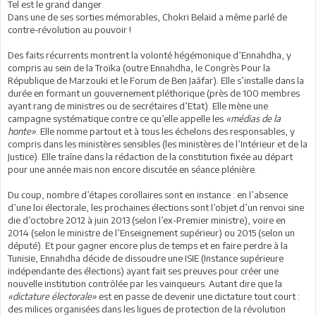
Tel est le grand danger.
Dans une de ses sorties mémorables, Chokri Belaïd a même parlé de
contre-révolution au pouvoir !
Des faits récurrents montrent la volonté hégémonique d’Ennahdha, y
compris au sein de la Troïka (outre Ennahdha, le Congrès Pour la
République de Marzouki et le Forum de Ben Jaâfar). Elle s’installe dans la
durée en formant un gouvernement pléthorique (près de 100 membres
ayant rang de ministres ou de secrétaires d’Etat). Elle mène une
campagne systématique contre ce qu’elle appelle les
«médias de la
honte»
. Elle nomme partout et à tous les échelons des responsables, y
compris dans les ministères sensibles (les ministères de l’Intérieur et de la
Justice). Elle traîne dans la rédaction de la constitution fixée au départ
pour une année mais non encore discutée en séance plénière.
Du coup, nombre d’étapes corollaires sont en instance : en l’absence
d’une loi électorale, les prochaines élections sont l’objet d’un renvoi sine
die d’octobre 2012 à juin 2013 (selon l’ex-Premier ministre), voire en
2014 (selon le ministre de l’Enseignement supérieur) ou 2015 (selon un
député). Et pour gagner encore plus de temps et en faire perdre à la
Tunisie, Ennahdha décide de dissoudre une ISIE (Instance supérieure
indépendante des élections) ayant fait ses preuves pour créer une
nouvelle institution contrôlée par les vainqueurs. Autant dire que la
«dictature électorale»
est en passe de devenir une dictature tout court :
des milices organisées dans les ligues de protection de la révolution