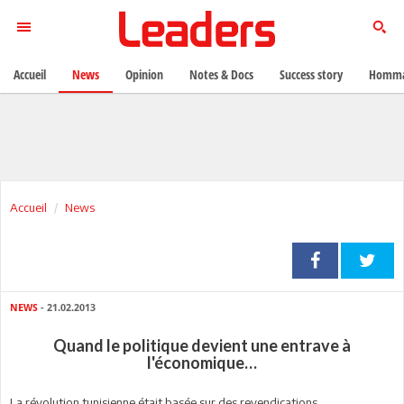
Accueil
News
Opinion
Notes & Docs
Success story
Homma
Accueil
News
NEWS
- 21.02.2013
Quand le politique devient une entrave à
l'économique…
La révolution tunisienne était basée sur des revendications