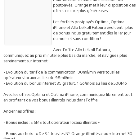
postpayés, Orange met à leur disposition des
offres encore plus généreuses.
Les forfaits postpayés Optima, Optima
iPhone et Allo Lelkoll Fatoura évoluent : plus
de bonus inclus gratuitement dès le 1er jour
du mois et sans condition !
Avec l’offre Allo Lelkoll Fatoura,
communiquez au prix minute le plus bas du marché, et naviguez plus
sereinement sur Internet :
• Evolution du tarif de la communication, 90mil/min vers tous les
opérateurs locaux au lieu de 98mil/min
• Evolution du bonus Internet 3G gratuit, 1 Go/mois au lieu de 500Mo
Avec les offres Optima et Optima iPhone, communiquez librement tout
en profitant de vos bonus illimités inclus dans l’offre:
Anciennes offres :
- Bonus inclus : « SMS tout opérateur locaux illimités »
- Bonus au choix : « De 3 à tous les N° Orange illimités » ou « Internet 3G