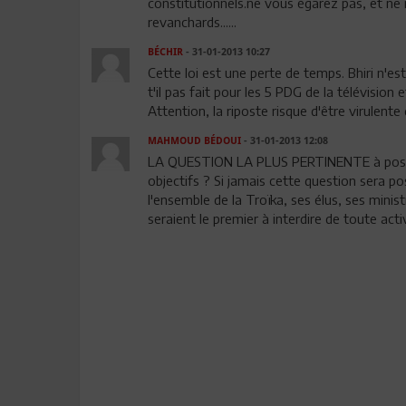
constitutionnels.ne vous égarez pas, et ne
revanchards......
BÉCHIR
- 31-01-2013 10:27
Cette loi est une perte de temps. Bhiri n'es
t'il pas fait pour les 5 PDG de la télévision
Attention, la riposte risque d'être virulent
MAHMOUD BÉDOUI
- 31-01-2013 12:08
LA QUESTION LA PLUS PERTINENTE à poser es
objectifs ? Si jamais cette question sera p
l'ensemble de la Troïka, ses élus, ses minist
seraient le premier à interdire de toute activ