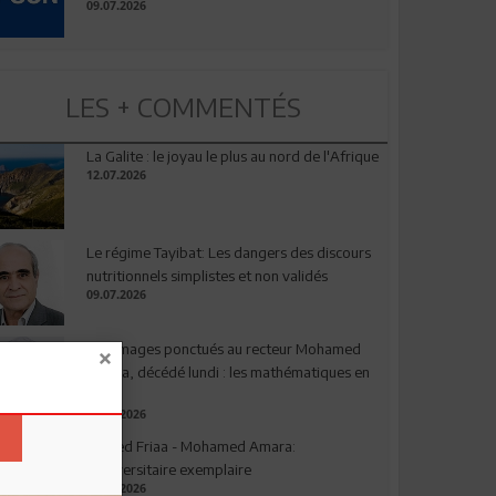
09.07.2026
LES + COMMENTÉS
La Galite : le joyau le plus au nord de l'Afrique
12.07.2026
Le régime Tayibat: Les dangers des discours
nutritionnels simplistes et non validés
09.07.2026
Hommages ponctués au recteur Mohamed
Amara, décédé lundi : les mathématiques en
deuil
03.08.2026
Ahmed Friaa - Mohamed Amara:
l’Universitaire exemplaire
04.08.2026