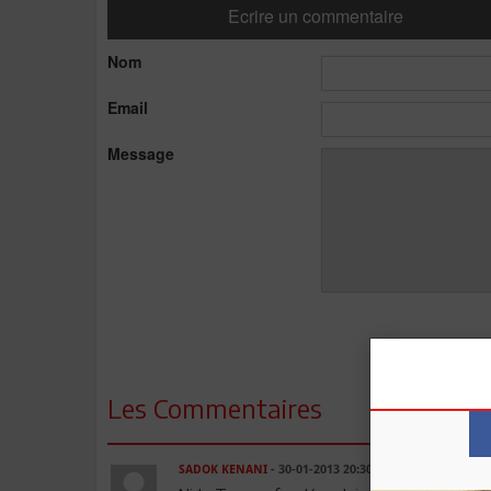
Ecrire un commentaire
Nom
Email
Message
Les Commentaires
SADOK KENANI
- 30-01-2013 20:30