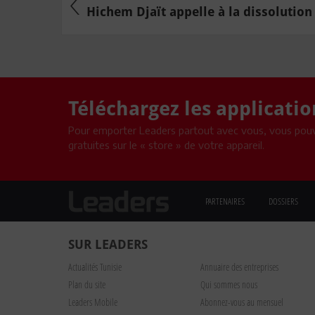
Hichem Djaït appelle à la dissolution 
Téléchargez les applicati
Pour emporter Leaders partout avec vous, vous pouv
gratuites sur le « store » de votre appareil.
PARTENAIRES
DOSSIERS
SUR LEADERS
Actualités Tunisie
Annuaire des entreprises
Plan du site
Qui sommes nous
Leaders Mobile
Abonnez-vous au mensuel