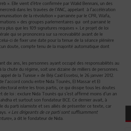
reb ». Elle vient d’être confirmée par Walid Bennani, un des
mercredi dans les travées de l’ANC, appelant à l’accélération
mmunisation de la révolution » parrainée par le CPR, Wafa,
imations » des groupes parlementaires qui ont parrainé le
era plus que les 109 signatures requises ». Le projet de loi
rale qui se prononcera sur sa recevabilité avant de le
lui-ci de fixer une date pour la tenue de la séance plénière
aucun doute, compte tenu de la majorité automatique dont
ndant dix ans, les personnes ayant occupé des responsabilités au
à la chute du régime, soit une dizaine de milliers de personnes.
pel de la Tunisie » de Béji Caïd Essebsi, le 26 janvier 2012.
de l’accord conclu entre Nida Tounès, El Massar et El
électoral entre les trois partis, ce qui dissipe tous les doutes
t de loi : exclure Nida Tounès qui s’est affirmé moins d’un an
nahdha et surtout son fondateur BCE. Ce dernier avait, à
e du parti islamiste et ses alliés de présenter ce texte, car
pays.
« Les dirigeants de ce parti sont suffisamment
enture»,
a dit le fondateur de Nida.