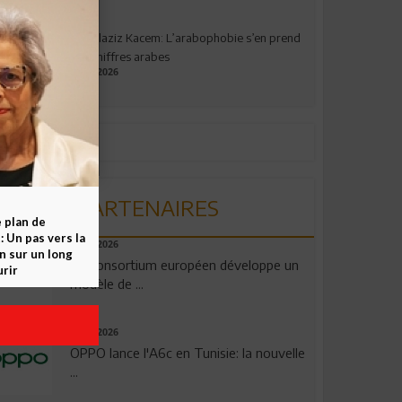
Abdelaziz Kacem: L’arabophobie s’en prend
aux chiffres arabes
09.07.2026
PARTENAIRES
e plan de
 Un pas vers la
06.08.2026
n sur un long
Un consortium européen développe un
rir
modèle de ...
04.08.2026
OPPO lance l'A6c en Tunisie: la nouvelle
...