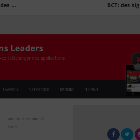
des ...
BCT: des sig
ons Leaders
ez télécharger nos applications
LEADERS TV
SUCCESS STORY
OPINIONS
TENDANCE
Annuaire de personnalités
Contact