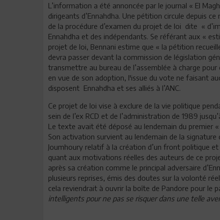
L’information a été annoncée par le journal « El Magh
dirigeants d’Ennahdha. Une pétition circule depuis ce 
de la procédure d’examen du projet de loi dite « d’i
Ennahdha et des indépendants. Se référant aux « est
projet de loi, Bennani estime que « la pétition recueill
devra passer devant la commission de législation géné
transmettre au bureau de l’assemblée à charge pour ce
en vue de son adoption, l'issue du vote ne faisant 
disposent Ennahdha et ses alliés à l’ANC.
Ce projet de loi vise à exclure de la vie politique pe
sein de l’ex RCD et de l’administration de 1989 jusqu’
Le texte avait été déposé au lendemain du premier « ap
Son activation survient au lendemain de la signature 
Joumhoury relatif à la création d’un front politique et 
quant aux motivations réelles des auteurs de ce proje
après sa création comme le principal adversaire d’En
plusieurs reprises, émis des doutes sur la volonté réell
cela reviendrait à ouvrir la boîte de Pandore pour le 
intelligents pour ne pas se risquer dans une telle av