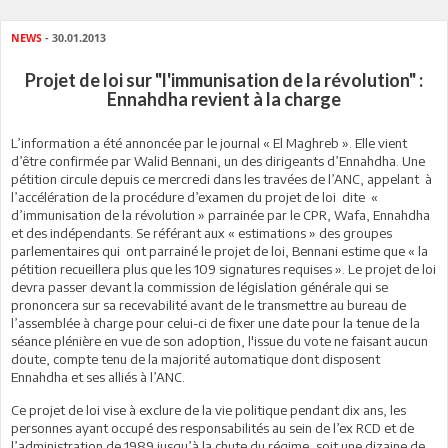
NEWS
- 30.01.2013
Projet de loi sur "l'immunisation de la révolution" :
Ennahdha revient à la charge
L’information a été annoncée par le journal « El Maghreb ». Elle vient
d’être confirmée par Walid Bennani, un des dirigeants d’Ennahdha. Une
pétition circule depuis ce mercredi dans les travées de l’ANC, appelant à
l’accélération de la procédure d’examen du projet de loi dite «
d’immunisation de la révolution » parrainée par le CPR, Wafa, Ennahdha
et des indépendants. Se référant aux « estimations » des groupes
parlementaires qui ont parrainé le projet de loi, Bennani estime que « la
pétition recueillera plus que les 109 signatures requises ». Le projet de loi
devra passer devant la commission de législation générale qui se
prononcera sur sa recevabilité avant de le transmettre au bureau de
l’assemblée à charge pour celui-ci de fixer une date pour la tenue de la
séance plénière en vue de son adoption, l'issue du vote ne faisant aucun
doute, compte tenu de la majorité automatique dont disposent
Ennahdha et ses alliés à l’ANC.
Ce projet de loi vise à exclure de la vie politique pendant dix ans, les
personnes ayant occupé des responsabilités au sein de l’ex RCD et de
l’administration de 1989 jusqu’à la chute du régime, soit une dizaine de