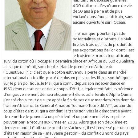
habitant ne dépasse guère les
400 dollars et l’espérance de vie
de 50 ans à peine et de plus
enclavé dans l’ouest africain, sans
aucune ouverture sur l’Océan.
Il ne manque pourtant pasde
potentialités et d’atouts. Le Mali
tire les trois quarts du produit de
ses exportations de l’or dont il est
le troisième producteur africain,
suivi du coton où il occupe la premiére place en Afrique du Sud du Sahara
ainsi que du bétail, son cheptel étant le premier en Afrique de
l’Ouest.Seul hic, c’est que le coton est vendu à perte dans un marché
international du textile porté de plus en plus sur les fibres synthétiques.
Sur le plan politique, le Mali qui a connu depuis son indépendance en
1960 deux dictatures et deux coups d’état, a également fait l’expérience
d’un gouvernement démocratiquement élu sous la férule d’Alpha Oumar
Konaré choisi tout de suite après la fin de ses deux mandats Président de
l’Union Africaine. Le Général Amadou Toumané Touré dit ATT, auteur du
coup d’état de 1991 qui a conduit la transition vers la démocratie avant
de remettre le pouvoir à un président et un parlement élus reprit le
pouvoir par le recours aux urnes en 2002. Alors que son deuxiéme et
dernier mandat était sur le point de s’achever, il est renversé par un coup
d’état en raison de sa « mauvaise gestion » du conflit du nord du pays