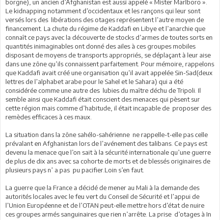
borgne), un ancien d’Afghanistan est aussi appelé « Mister Marlboro ».
Le kidnapping notamment d’occidentaux et les rançons qui leur sont
versés lors des libérations des otages représentent l’autre moyen de
financement. La chute du régime de Kaddafi en Libye et l’anarchie que
connaît ce pays avec la découverte de stocks d’armes de toutes sorts en
quantités inimaginables ont donné des ailes à ces groupes mobiles
disposant de moyens de transports appropriés, se déplaçant à leur aise
dans une zône qu’ils connaissent parfaitement. Pour mémoire, rappelons
que Kaddafi avait créé une organisation qu’il avait appelée Sin-Sad(deux
lettres de l’alphabet arabe pour le Sahel et le Sahara) qui a été
considérée comme une autre des lubies du maître déchu de Tripoli. Il
semble ainsi que Kaddafi était conscient des menaces qui pèsent sur
cette région mais comme d’habitude, il était incapable de proposer des
remèdes efficaces à ces maux.
La situation dans la zône sahélo-sahérienne ne rappelle-t-elle pas celle
prévalant en Afghanistan lors de l’avénement des talibans. Ce pays est
devenu la menace que l’on sait à la sécurité internationale qu’une guerre
de plus de dix ans avec sa cohorte de morts et de blessés originaires de
plusieurs pays n’ a pas pu pacifier.Loin s’en faut.
La guerre que la France a décidé de mener au Mali à la demande des
autorités locales avec le feu vert du Conseil de Sécurité et l’appui de
l’Union Européenne et de l’OTAN peut-elle mettre hors d’état de nuire
ces groupes armés sanguinaires que rien n’arrête. La prise d’otages à In