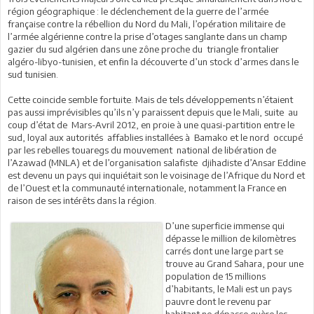
région géographique : le déclenchement de la guerre de l’armée
française contre la rébellion du Nord du Mali, l’opération militaire de
l’armée algérienne contre la prise d’otages sanglante dans un champ
gazier du sud algérien dans une zône proche du triangle frontalier
algéro-libyo-tunisien, et enfin la découverte d’un stock d’armes dans le
sud tunisien.
Cette coincide semble fortuite. Mais de tels développements n’étaient
pas aussi imprévisibles qu’ils n’y paraissent depuis que le Mali, suite au
coup d’état de Mars-Avril 2012, en proie à une quasi-partition entre le
sud, loyal aux autorités affablies installées à Bamako et le nord occupé
par les rebelles touaregs du mouvement national de libération de
l’Azawad (MNLA) et de l’organisation salafiste djihadiste d’Ansar Eddine
est devenu un pays qui inquiétait son le voisinage de l’Afrique du Nord et
de l’Ouest et la communauté internationale, notamment la France en
raison de ses intérêts dans la région.
D’une superficie immense qui
dépasse le million de kilomètres
carrés dont une large part se
trouve au Grand Sahara, pour une
population de 15 millions
d’habitants, le Mali est un pays
pauvre dont le revenu par