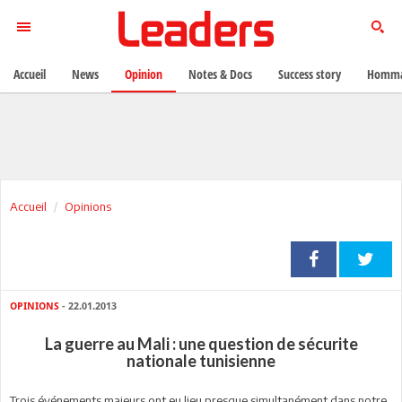
Accueil
News
Opinion
Notes & Docs
Success story
Homma
Accueil
Opinions
OPINIONS
- 22.01.2013
La guerre au Mali : une question de sécurite
nationale tunisienne
T
rois événements majeurs ont eu lieu presque simultanément dans notre