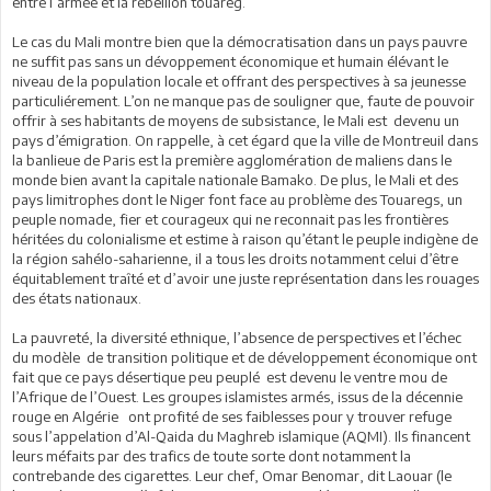
entre l’armée et la rébellion touareg.
Le cas du Mali montre bien que la démocratisation dans un pays pauvre
ne suffit pas sans un dévoppement économique et humain élévant le
niveau de la population locale et offrant des perspectives à sa jeunesse
particuliérement. L’on ne manque pas de souligner que, faute de pouvoir
offrir à ses habitants de moyens de subsistance, le Mali est devenu un
pays d’émigration. On rappelle, à cet égard que la ville de Montreuil dans
la banlieue de Paris est la première agglomération de maliens dans le
monde bien avant la capitale nationale Bamako. De plus, le Mali et des
pays limitrophes dont le Niger font face au problème des Touaregs, un
peuple nomade, fier et courageux qui ne reconnait pas les frontières
héritées du colonialisme et estime à raison qu’étant le peuple indigène de
la région sahélo-saharienne, il a tous les droits notamment celui d’être
équitablement traîté et d’avoir une juste représentation dans les rouages
des états nationaux.
La pauvreté, la diversité ethnique, l’absence de perspectives et l’échec
du modèle de transition politique et de développement économique ont
fait que ce pays désertique peu peuplé est devenu le ventre mou de
l’Afrique de l’Ouest. Les groupes islamistes armés, issus de la décennie
rouge en Algérie ont profité de ses faiblesses pour y trouver refuge
sous l’appelation d’Al-Qaida du Maghreb islamique (AQMI). Ils financent
leurs méfaits par des trafics de toute sorte dont notamment la
contrebande des cigarettes. Leur chef, Omar Benomar, dit Laouar (le