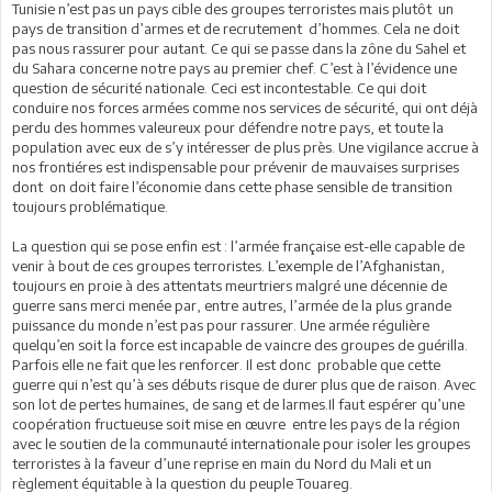
Tunisie n’est pas un pays cible des groupes terroristes mais plutôt un
pays de transition d’armes et de recrutement d’hommes. Cela ne doit
pas nous rassurer pour autant. Ce qui se passe dans la zône du Sahel et
du Sahara concerne notre pays au premier chef. C’est à l’évidence une
question de sécurité nationale. Ceci est incontestable. Ce qui doit
conduire nos forces armées comme nos services de sécurité, qui ont déjà
perdu des hommes valeureux pour défendre notre pays, et toute la
population avec eux de s’y intéresser de plus près. Une vigilance accrue à
nos frontiéres est indispensable pour prévenir de mauvaises surprises
dont on doit faire l’économie dans cette phase sensible de transition
toujours problématique.
La question qui se pose enfin est : l’armée française est-elle capable de
venir à bout de ces groupes terroristes. L’exemple de l’Afghanistan,
toujours en proie à des attentats meurtriers malgré une décennie de
guerre sans merci menée par, entre autres, l’armée de la plus grande
puissance du monde n’est pas pour rassurer. Une armée régulière
quelqu’en soit la force est incapable de vaincre des groupes de guérilla.
Parfois elle ne fait que les renforcer. Il est donc probable que cette
guerre qui n’est qu’à ses débuts risque de durer plus que de raison. Avec
son lot de pertes humaines, de sang et de larmes.Il faut espérer qu’une
coopération fructueuse soit mise en œuvre entre les pays de la région
avec le soutien de la communauté internationale pour isoler les groupes
terroristes à la faveur d’une reprise en main du Nord du Mali et un
règlement équitable à la question du peuple Touareg.