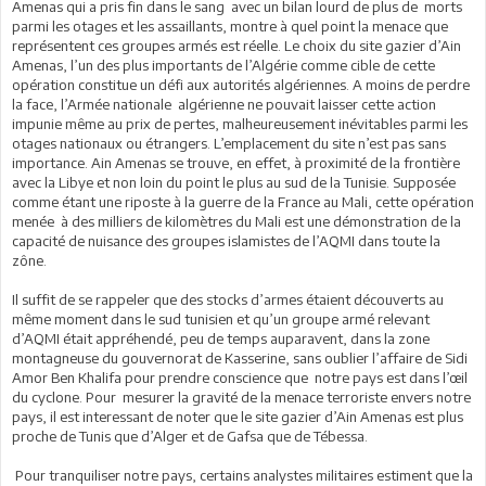
Amenas qui a pris fin dans le sang avec un bilan lourd de plus de morts
parmi les otages et les assaillants, montre à quel point la menace que
représentent ces groupes armés est réelle. Le choix du site gazier d’Ain
Amenas, l’un des plus importants de l’Algérie comme cible de cette
opération constitue un défi aux autorités algériennes. A moins de perdre
la face, l’Armée nationale algérienne ne pouvait laisser cette action
impunie même au prix de pertes, malheureusement inévitables parmi les
otages nationaux ou étrangers. L’emplacement du site n’est pas sans
importance. Ain Amenas se trouve, en effet, à proximité de la frontière
avec la Libye et non loin du point le plus au sud de la Tunisie. Supposée
comme étant une riposte à la guerre de la France au Mali, cette opération
menée à des milliers de kilomètres du Mali est une démonstration de la
capacité de nuisance des groupes islamistes de l’AQMI dans toute la
zône.
Il suffit de se rappeler que des stocks d’armes étaient découverts au
même moment dans le sud tunisien et qu’un groupe armé relevant
d’AQMI était appréhendé, peu de temps auparavent, dans la zone
montagneuse du gouvernorat de Kasserine, sans oublier l’affaire de Sidi
Amor Ben Khalifa pour prendre conscience que notre pays est dans l’œil
du cyclone. Pour mesurer la gravité de la menace terroriste envers notre
pays, il est interessant de noter que le site gazier d’Ain Amenas est plus
proche de Tunis que d’Alger et de Gafsa que de Tébessa.
Pour tranquiliser notre pays, certains analystes militaires estiment que la