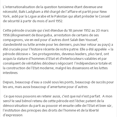
L’internationalisation de la question tunisienne étant devenue une
nécessité, Bahi Ladgham a été chargé de l’affaire et partit pour New
York, aidé par la Ligue arabe et le Pakistan qui allait présider le Conseil
de sécurité à partir du mois d’avril 1952.
Cette période cruciale qui s’est étendue du 18 janvier 1952 au 20 mars
1956 (éloignement de Bourguiba, arrestation de certains de ses
compagnons, vie en exil pour d’autres dont Salah Ben Youssef,
clandestinité ou lutte armée pour les derniers, puis leur retour au pays) a
été cruciale pour l’histoire récente de notre patrie. Elle a été appelée « la
période décisive ». Ses protagonistes, devenus leaders, plus tard, ont
acquis la stature d’hommes d’Etat et d'interlocuteurs valables et par
conséquent de véritables décideurs négociant l’indépendance totale et
la construction de l’Etat moderne, malgré les dissensions et les luttes
intestines.
Depuis, beaucoup d’eau a coulé sous les ponts, beaucoup de succès pour
les uns, mais aussi beaucoup d’amertume pour d’autres.
Ce que nous pouvons en retenir aussi, c'est que nul n'est parfait. A mon
sens? le seul bémol retenu de cette période est l’échec patent de la
démocratisation du parti au pouvoir et ensuite celle de l’Etat et bien sûr,
l’institution des principes des droits de l’homme et de la liberté
d’expression.