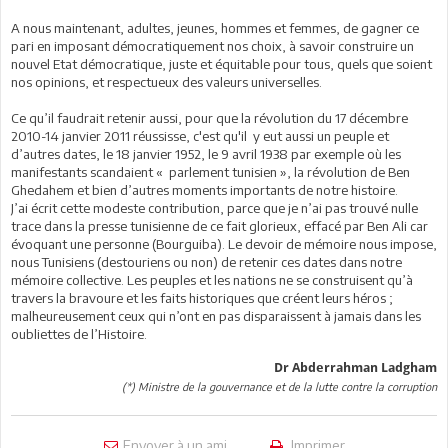
A nous maintenant, adultes, jeunes, hommes et femmes, de gagner ce
pari en imposant démocratiquement nos choix, à savoir construire un
nouvel Etat démocratique, juste et équitable pour tous, quels que soient
nos opinions, et respectueux des valeurs universelles.
Ce qu’il faudrait retenir aussi, pour que la révolution du 17 décembre
2010-14 janvier 2011 réussisse, c'est qu'il y eut aussi un peuple et
d’autres dates, le 18 janvier 1952, le 9 avril 1938 par exemple où les
manifestants scandaient « parlement tunisien », la révolution de Ben
Ghedahem et bien d’autres moments importants de notre histoire.
J’ai écrit cette modeste contribution, parce que je n’ai pas trouvé nulle
trace dans la presse tunisienne de ce fait glorieux, effacé par Ben Ali car
évoquant une personne (Bourguiba). Le devoir de mémoire nous impose,
nous Tunisiens (destouriens ou non) de retenir ces dates dans notre
mémoire collective. Les peuples et les nations ne se construisent qu’à
travers la bravoure et les faits historiques que créent leurs héros ;
malheureusement ceux qui n’ont en pas disparaissent à jamais dans les
oubliettes de l’Histoire.
Dr Abderrahman Ladgham
(*) Ministre de la gouvernance et de la lutte contre la corruption
Envoyer à un ami
Imprimer