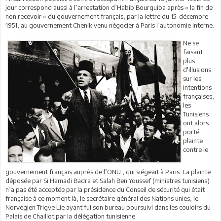
jour correspond aussi à l’arrestation d’Habib Bourguiba après « la fin de
non recevoir » du gouvernement français, par la lettre du 15 décembre
1951, au gouvernement Chenik venu négocier à Paris l’autonomie interne.
Ne se
faisant
plus
d'illusions
sur les
intentions
françaises,
les
Tunisiens
ont alors
porté
plainte
contre le
gouvernement français auprès de l’ONU , qui siégeait à Paris. La plainte
déposée par Si Hamadi Badra et Salah Ben Youssef (ministres tunisiens)
n’a pas été acceptée par la présidence du Conseil de sécurité qui était
française à ce moment là, le secrétaire général des Nations unies, le
Norvégien Trigve Lie ayant fui son bureau poursuivi dans les couloirs du
Palais de Chaillot par la délégation tunisienne.