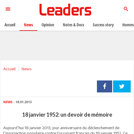
Accueil
News
Opinion
Notes & Docs
Success story
Homma
Accueil
News
NEWS
- 18.01.2013
18 janvier 1952: un devoir de mémoire
Aujourd’hui 18 janvier 2013, jour anniversaire du déclenchement de
l’insurrection populaire contre l’occupant français du 18 janvier 1952. Ce