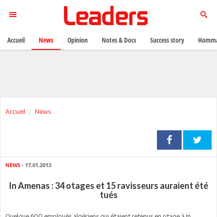
Accueil
News
Opinion
Notes & Docs
Success story
Homma
Accueil
News
NEWS
- 17.01.2013
In Amenas : 34 otages et 15 ravisseurs auraient été
tués
Quelque 600 employés algériens qui étaient retenus en otage à In