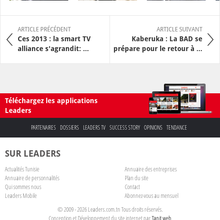
ARTICLE PRÉCÉDENT
ARTICLE SUIVANT
Ces 2013 : la smart TV
Kaberuka : La BAD se
alliance s'agrandit: ...
prépare pour le retour à ...
Téléchargez les applications
Leaders
PARTENAIRES
DOSSIERS
LEADERS TV
SUCCESS STORY
OPINIONS
TENDANCE
SUR LEADERS
Actualités Tunisie
Annuaire des entreprises
Annuaire de personnalités
Plan du site
Qui sommes nous
Contact
Leaders Mobile
Abonnez-vous au mensuel
© 2009 - 2026 Leaders.com.tn Tous droits réservés.
Conception et Développement du site internet par
Tanit web