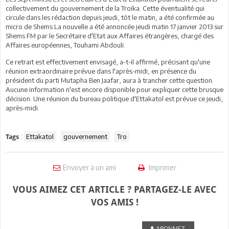
collectivement du gouvernement de la Troïka. Cette éventualité qui
circule dans les rédaction depuis jeudi, tôt le matin, a été confirmée au
micro de Shems La nouvelle a été annoncée jeudi matin 17 janvier 2013 sur
Shems FM par le Secrétaire d'Etat aux Affaires étrangères, chargé des
Affaires européennes, Touhami Abdouli.
Ce retrait est effectivement envisagé, a-t-il affirmé, précisant qu'une
réunion extraordinaire prévue dans l'après-midi, en présence du
président du parti Mutapha Ben Jaafar, aura à trancher cette question.
Aucune information n'est encore disponible pour expliquer cette brusque
décision. Une réunion du bureau politique d'Ettakatol est prévue ce jeudi,
après-midi.
:
Ettakatol
gouvernement
Tro
Tags
Envoyer à un ami
Imprimer
VOUS AIMEZ CET ARTICLE ? PARTAGEZ-LE AVEC
VOS AMIS !
ABONNEZ-