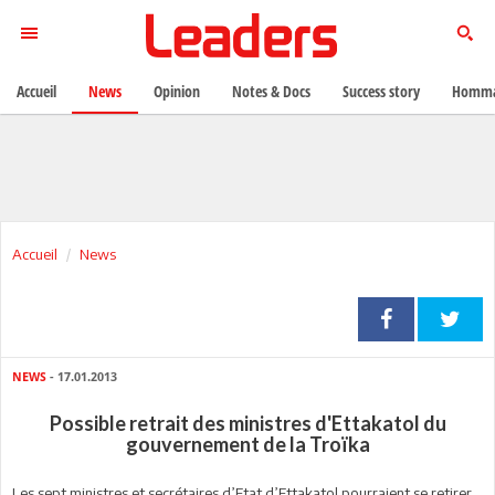
Accueil
News
Opinion
Notes & Docs
Success story
Homma
Accueil
News
NEWS
- 17.01.2013
Possible retrait des ministres d'Ettakatol du
gouvernement de la Troïka
Les sept ministres et secrétaires d’Etat d’Ettakatol pourraient se retirer