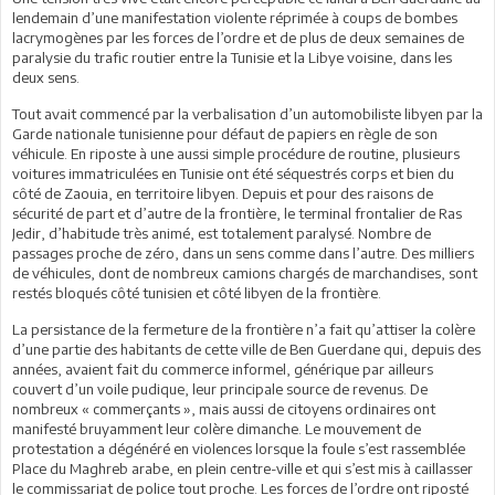
lendemain d’une manifestation violente réprimée à coups de bombes
lacrymogènes par les forces de l’ordre et de plus de deux semaines de
paralysie du trafic routier entre la Tunisie et la Libye voisine, dans les
deux sens.
Tout avait commencé par la verbalisation d’un automobiliste libyen par la
Garde nationale tunisienne pour défaut de papiers en règle de son
véhicule. En riposte à une aussi simple procédure de routine, plusieurs
voitures immatriculées en Tunisie ont été séquestrés corps et bien du
côté de Zaouia, en territoire libyen. Depuis et pour des raisons de
sécurité de part et d’autre de la frontière, le terminal frontalier de Ras
Jedir, d’habitude très animé, est totalement paralysé. Nombre de
passages proche de zéro, dans un sens comme dans l’autre. Des milliers
de véhicules, dont de nombreux camions chargés de marchandises, sont
restés bloqués côté tunisien et côté libyen de la frontière.
La persistance de la fermeture de la frontière n’a fait qu’attiser la colère
d’une partie des habitants de cette ville de Ben Guerdane qui, depuis des
années, avaient fait du commerce informel, générique par ailleurs
couvert d’un voile pudique, leur principale source de revenus. De
nombreux « commerçants », mais aussi de citoyens ordinaires ont
manifesté bruyamment leur colère dimanche. Le mouvement de
protestation a dégénéré en violences lorsque la foule s’est rassemblée
Place du Maghreb arabe, en plein centre-ville et qui s’est mis à caillasser
le commissariat de police tout proche. Les forces de l’ordre ont riposté