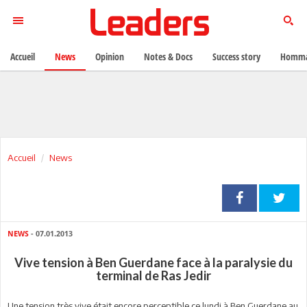
Accueil
News
Opinion
Notes & Docs
Success story
Homma
Accueil
News
NEWS
- 07.01.2013
Vive tension à Ben Guerdane face à la paralysie du
terminal de Ras Jedir
Une tension très vive était encore perceptible ce lundi à Ben Guerdane au