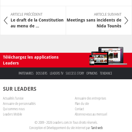
ARTICLE PRÉCÉDENT
ARTICLE SUIVANT
Le draft de la Constitution
Meetings sans incidents de
au menu de ...
Nida Tounès
Téléchargez les applications
Leaders
PARTENAIRES
DOSSIERS
LEADERS TV
SUCCESS STORY
OPINIONS
TENDANCE
SUR LEADERS
Actualités Tunisie
Annuaire des entreprises
Annuaire de personnalités
Plan du site
Qui sommes nous
Contact
Leaders Mobile
Abonnez-vous au mensuel
© 2009 - 2026 Leaders.com.tn Tous droits réservés.
Conception et Développement du site internet par
Tanit web