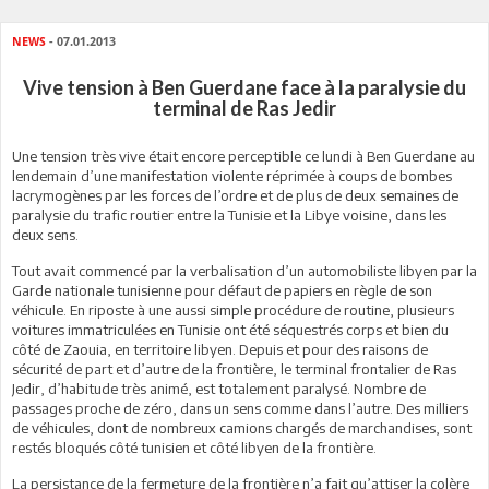
NEWS
- 07.01.2013
Vive tension à Ben Guerdane face à la paralysie du
terminal de Ras Jedir
Une tension très vive était encore perceptible ce lundi à Ben Guerdane au
lendemain d’une manifestation violente réprimée à coups de bombes
lacrymogènes par les forces de l’ordre et de plus de deux semaines de
paralysie du trafic routier entre la Tunisie et la Libye voisine, dans les
deux sens.
Tout avait commencé par la verbalisation d’un automobiliste libyen par la
Garde nationale tunisienne pour défaut de papiers en règle de son
véhicule. En riposte à une aussi simple procédure de routine, plusieurs
voitures immatriculées en Tunisie ont été séquestrés corps et bien du
côté de Zaouia, en territoire libyen. Depuis et pour des raisons de
sécurité de part et d’autre de la frontière, le terminal frontalier de Ras
Jedir, d’habitude très animé, est totalement paralysé. Nombre de
passages proche de zéro, dans un sens comme dans l’autre. Des milliers
de véhicules, dont de nombreux camions chargés de marchandises, sont
restés bloqués côté tunisien et côté libyen de la frontière.
La persistance de la fermeture de la frontière n’a fait qu’attiser la colère