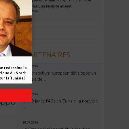
valeureux, un finaliste absent
19.07.2026
PARTENAIRES
06.08.2026
ne redessine la
Un consortium européen développe un
frique du Nord:
ur la Tunisie?
modèle de ...
04.08.2026
OPPO lance l'A6c en Tunisie: la nouvelle
...
29.07.2026
Le Groupe QNB poursuit l’exécution