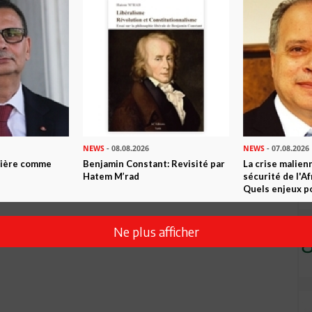
NEWS
- 08.08.2026
NEWS
- 07.08.2026
ntière comme
Benjamin Constant: Revisité par
La crise malien
Hatem M’rad
sécurité de l'A
Quels enjeux po
Ne plus afficher