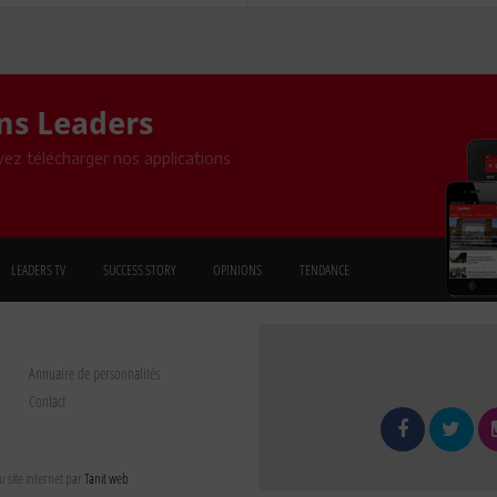
ons Leaders
ez télécharger nos applications
LEADERS TV
SUCCESS STORY
OPINIONS
TENDANCE
Annuaire de personnalités
Contact
 site internet par
Tanit web