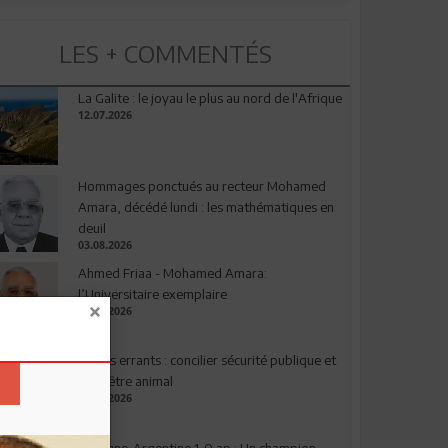
LES + COMMENTÉS
La Galite : le joyau le plus au nord de l'Afrique
12.07.2026
Hommages ponctués au recteur Mohamed
Amara, décédé lundi : les mathématiques en
deuil
03.08.2026
Ahmed Friaa - Mohamed Amara:
l’Universitaire exemplaire
04.08.2026
Chiens errants : concilier sécurité publique et
bien-être animal
17.07.2026
Espagne-Argentine 1-0 ap : Un champion