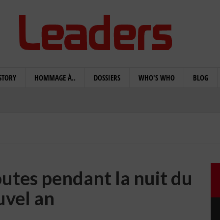
STORY
HOMMAGE À..
DOSSIERS
WHO'S WHO
BLOG
outes pendant la nuit du
uvel an