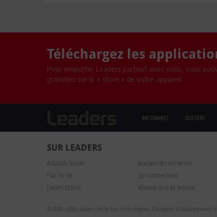
Téléchargez les applicati
Pour emporter Leaders partout avec vous, vous pouv
gratuites sur le « store » de votre appareil.
PARTENAIRES
DOSSIERS
SUR LEADERS
Actualités Tunisie
Annuaire des entreprises
Plan du site
Qui sommes nous
Leaders Mobile
Abonnez-vous au mensuel
© 2009 - 2026 Leaders.com.tn Tous droits réservés.
Conception et Développement du