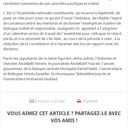
révolution tunisienne de son caractère pacifique et civilisé.
C’est à l’Assemblée nationale constituante, qui incarne la légitimité, de
jouer un rôle pivot pour ce qui est d’avoir l’initiative, de rétablir l’esprit
de consensus entre ses membres et de donner l’exemple en matière de
dialogue civilisé et responsable, soulignent-ils, appelant à l’adoption
d’un calendrier précis du travail de l’assemblée pour rattraper le retard
perdu et à la nécessité de s’en tenir, au cours de la période à venir, à la
rédaction de la Constitution et à l’examen des lois en rapport avec les
élections.
Parmi les signataires de ce texte figurent, entre autres, l’historien et
chercher Abdeljelil Temimi, le journaliste Abdellatif Fourati, l’ancien
gouverneur de la Banque centrale Mustapha Kamel Nabli, l’universitaire
et thélogien Hmida Enneifer, le chroniqueur Slaheddine Jourchi et
l'universitaire Mohamed Haddad.
Envoyer à un ami
Imprimer
VOUS AIMEZ CET ARTICLE ? PARTAGEZ-LE AVEC
VOS AMIS !