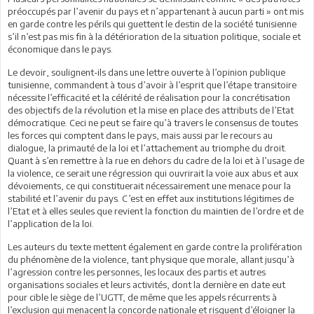
préoccupés par l’avenir du pays et n’appartenant à aucun parti » ont mis
en garde contre les périls qui guettent le destin de la société tunisienne
s’il n’est pas mis fin à la détérioration de la situation politique, sociale et
économique dans le pays.
Le devoir, soulignent-ils dans une lettre ouverte à l’opinion publique
tunisienne, commandent à tous d’avoir à l’esprit que l’étape transitoire
nécessite l’efficacité et la célérité de réalisation pour la concrétisation
des objectifs de la révolution et la mise en place des attributs de l’Etat
démocratique. Ceci ne peut se faire qu’à travers le consensus de toutes
les forces qui comptent dans le pays, mais aussi par le recours au
dialogue, la primauté de la loi et l’attachement au triomphe du droit.
Quant à s’en remettre à la rue en dehors du cadre de la loi et à l’usage de
la violence, ce serait une régression qui ouvrirait la voie aux abus et aux
dévoiements, ce qui constituerait nécessairement une menace pour la
stabilité et l’avenir du pays. C’est en effet aux institutions légitimes de
l’Etat et à elles seules que revient la fonction du maintien de l’ordre et de
l’application de la loi.
Les auteurs du texte mettent également en garde contre la prolifération
du phénomène de la violence, tant physique que morale, allant jusqu’à
l’agression contre les personnes, les locaux des partis et autres
organisations sociales et leurs activités, dont la dernière en date eut
pour cible le siège de l’UGTT, de même que les appels récurrents à
l’exclusion qui menacent la concorde nationale et risquent d’éloigner la