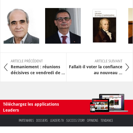
ARTICLE PRÉCÉDENT
ARTICLE SUIVANT
Remaniement : réunions
Fallait-il voter la confiance
décisives ce vendredi de ...
au nouveau ...
Téléchargez les applications
Leaders
PARTENAIRES
DOSSIERS
LEADERS TV
SUCCESS STORY
OPINIONS
TENDANCE