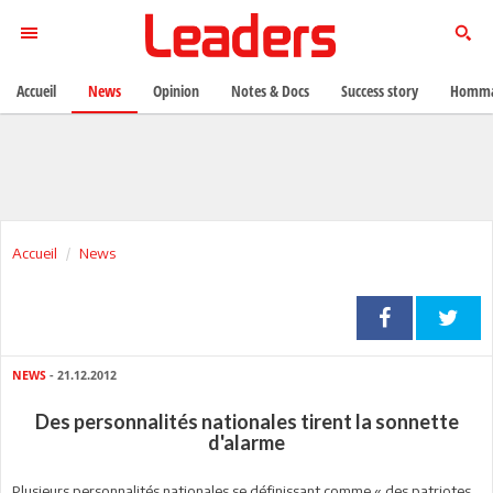
Accueil
News
Opinion
Notes & Docs
Success story
Homma
Accueil
News
NEWS
- 21.12.2012
Des personnalités nationales tirent la sonnette
d'alarme
Plusieurs personnalités nationales se définissant comme « des patriotes