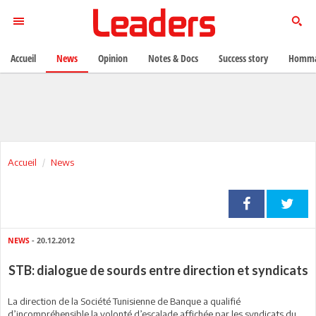
Accueil
News
Opinion
Notes & Docs
Success story
Homma
Accueil
News
NEWS
- 20.12.2012
STB: dialogue de sourds entre direction et syndicats
La direction de la Société Tunisienne de Banque a qualifié
d’incompréhensible la volonté d’escalade affichée par les syndicats du