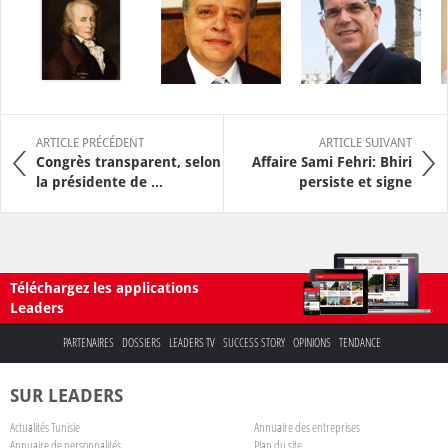
ARTICLE PRÉCÉDENT
ARTICLE SUIVANT
Congrès transparent, selon
Affaire Sami Fehri: Bhiri
la présidente de ...
persiste et signe
Téléchargez les applications
Leaders
PARTENAIRES
DOSSIERS
LEADERS TV
SUCCESS STORY
OPINIONS
TENDANCE
SUR LEADERS
Actualités Tunisie
Annuaire des entreprises
Annuaire de personnalités
Plan du site