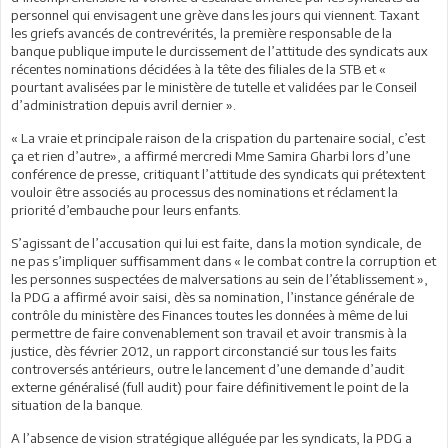
personnel qui envisagent une grève dans les jours qui viennent. Taxant
les griefs avancés de contrevérités, la première responsable de la
banque publique impute le durcissement de l’attitude des syndicats aux
récentes nominations décidées à la tête des filiales de la STB et «
pourtant avalisées par le ministère de tutelle et validées par le Conseil
d’administration depuis avril dernier ».
« La vraie et principale raison de la crispation du partenaire social, c’est
ça et rien d’autre», a affirmé mercredi Mme Samira Gharbi lors d’une
conférence de presse, critiquant l’attitude des syndicats qui prétextent
vouloir être associés au processus des nominations et réclament la
priorité d’embauche pour leurs enfants.
S’agissant de l’accusation qui lui est faite, dans la motion syndicale, de
ne pas s’impliquer suffisamment dans « le combat contre la corruption et
les personnes suspectées de malversations au sein de l’établissement »,
la PDG a affirmé avoir saisi, dès sa nomination, l’instance générale de
contrôle du ministère des Finances toutes les données à même de lui
permettre de faire convenablement son travail et avoir transmis à la
justice, dès février 2012, un rapport circonstancié sur tous les faits
controversés antérieurs, outre le lancement d’une demande d’audit
externe généralisé (full audit) pour faire définitivement le point de la
situation de la banque.
A l’absence de vision stratégique alléguée par les syndicats, la PDG a