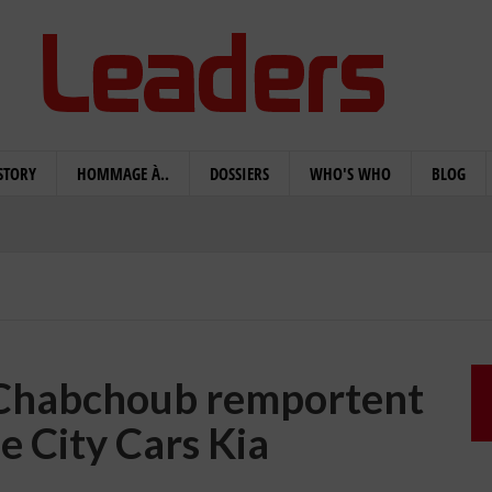
STORY
HOMMAGE À..
DOSSIERS
WHO'S WHO
BLOG
Chabchoub remportent
e City Cars Kia