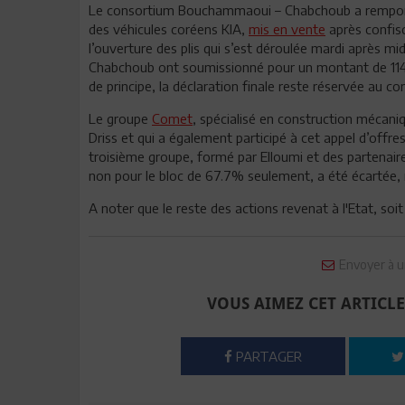
Le consortium Bouchammaoui – Chabchoub a remporté 
des véhicules coréens KIA,
mis en vente
après confisc
l’ouverture des plis qui s’est déroulée mardi après m
Chabchoub ont soumissionné pour un montant de 114 35
de principe, la déclaration finale reste réservée au c
Le groupe
Comet
, spécialisé en construction mécaniq
Driss et qui a également participé à cet appel d’offr
troisième groupe, formé par Elloumi et des partenaire
non pour le bloc de 67.7% seulement, a été écartée, 
A noter que le reste des actions revenat à l'Etat, soi
Envoyer à u
VOUS AIMEZ CET ARTICLE
PARTAGER