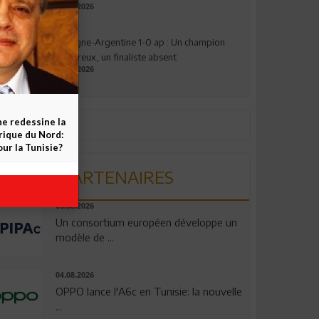
17.07.2026
Espagne-Argentine 1-0 ap : Un champion
valeureux, un finaliste absent
19.07.2026
ne redessine la
frique du Nord:
ur la Tunisie?
PARTENAIRES
06.08.2026
Un consortium européen développe un
modèle de ...
04.08.2026
OPPO lance l'A6c en Tunisie: la nouvelle
...