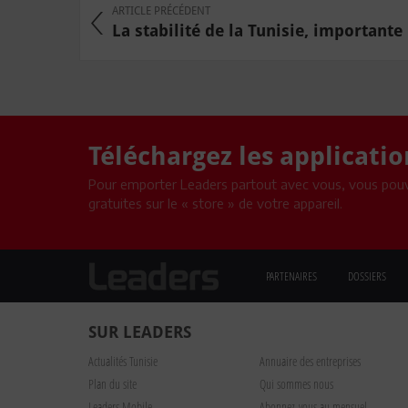
ARTICLE PRÉCÉDENT
La stabilité de la Tunisie, importante 
Téléchargez les applicati
Pour emporter Leaders partout avec vous, vous pouv
gratuites sur le « store » de votre appareil.
PARTENAIRES
DOSSIERS
SUR LEADERS
Actualités Tunisie
Annuaire des entreprises
Plan du site
Qui sommes nous
Leaders Mobile
Abonnez-vous au mensuel