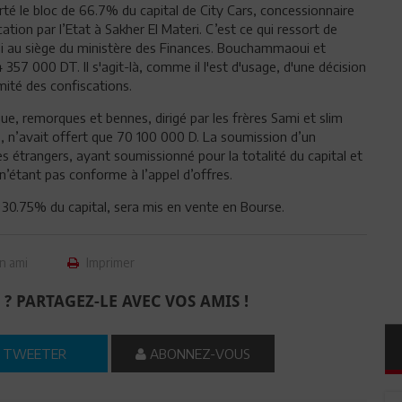
le bloc de 66.7% du capital de City Cars, concessionnaire
ation par l’Etat à Sakher El Materi. C’est ce qui ressort de
idi au siège du ministère des Finances. Bouchammaoui et
7 000 DT. Il s'agit-là, comme il l'est d'usage, d'une décision
omité des confiscations.
ue, remorques et bennes, dirigé par les frères Sami et slim
es, n’avait offert que 70 100 000 D. La soumission d’un
s étrangers, ayant soumissionné pour la totalité du capital et
n’étant pas conforme à l’appel d’offres.
t 30.75% du capital, sera mis en vente en Bourse.
n ami
Imprimer
 ? PARTAGEZ-LE AVEC VOS AMIS !
TWEETER
ABONNEZ-VOUS