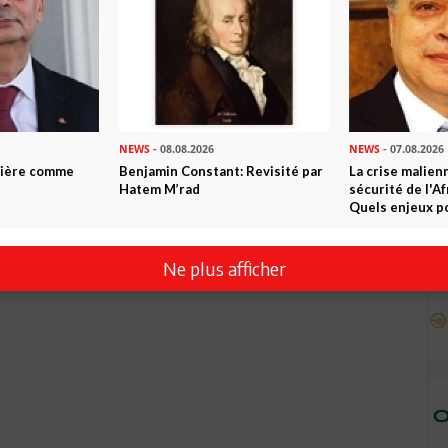
NEWS
- 08.08.2026
NEWS
- 07.08.2026
ntière comme
Benjamin Constant: Revisité par
La crise malien
Hatem M’rad
sécurité de l'A
Quels enjeux po
Ne plus afficher