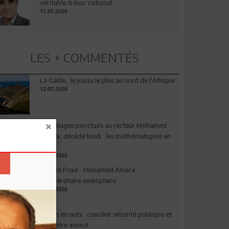
véritable trésor national
11.07.2026
LES + COMMENTÉS
La Galite : le joyau le plus au nord de l'Afrique
12.07.2026
Hommages ponctués au recteur Mohamed
Amara, décédé lundi : les mathématiques en
deuil
03.08.2026
Ahmed Friaa - Mohamed Amara:
l’Universitaire exemplaire
04.08.2026
Chiens errants : concilier sécurité publique et
bien-être animal