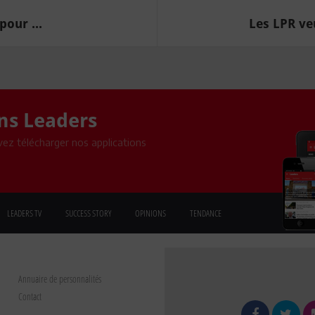
pour ...
Les LPR ve
ons Leaders
ez télécharger nos applications
LEADERS TV
SUCCESS STORY
OPINIONS
TENDANCE
Annuaire de personnalités
Contact