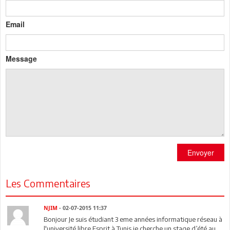
Email
Message
Envoyer
Les Commentaires
NJIM
- 02-07-2015 11:37
Bonjour Je suis étudiant 3 eme années informatique réseau à
l'université libre Esprit à Tunis je cherche un stage d’été au