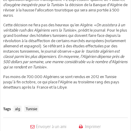
d’oxygène inespérée pour la Tunisie
» la décision de la Banque d'Algérie de
réviser à la hausse l'allocation touristique qui sera ainsi portée à 500
euros.
Cette décision ne fera pas des heureux qu’en Algérie. «
On assistera à un
véritable rush des Algériens vers la Tunisie»
, prédit le journal. Pour le plus
grand bonheur des hôteliers tunisiens qui doivent faire face depuis la
révolution à la désaffection de certains marchés européens (notamment
allemend et espagnol). Se référant à des études effectuées par des
instances tunisiennes, le journal observe «
que le touriste algérien est
classé parmi les plus dépensiers. En moyenne, l'Algérien dépense près de
500 dollars par semaine, une manne considérable vu le nombre d'Algériens
qui se rendent en Tunisie».
Pas moins de 700.000 Algériens se sont rendus en 2012 en Tunisie
jusqu’à fin octobre, ce qui place l'Algérie au troisième rang des pays
émetteurs après la France et la Libye.
:
alg
Tunisie
Tags
Envoyer à un ami
Imprimer