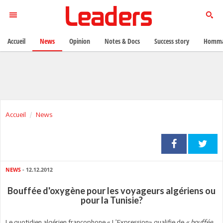
Accueil
News
Opinion
Notes & Docs
Success story
Homma
Accueil
News
NEWS
- 12.12.2012
Bouffée d'oxygène pour les voyageurs algériens ou
pour la Tunisie?
Le quotidien algérien francophone « L’Expression» qualifie de
« bouffée