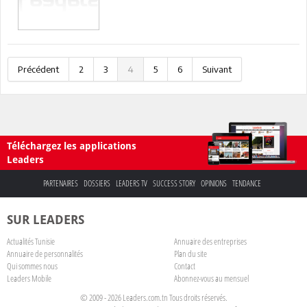
Précédent
2
3
4
5
6
Suivant
Téléchargez les applications
Leaders
PARTENAIRES
DOSSIERS
LEADERS TV
SUCCESS STORY
OPINIONS
TENDANCE
SUR LEADERS
Actualités Tunisie
Annuaire des entreprises
Annuaire de personnalités
Plan du site
Qui sommes nous
Contact
Leaders Mobile
Abonnez-vous au mensuel
© 2009 - 2026 Leaders.com.tn Tous droits réservés.