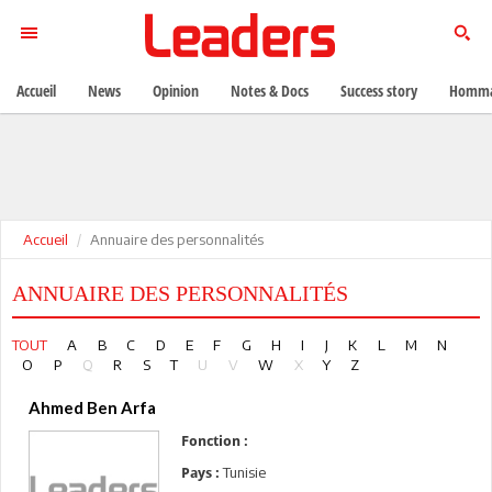
Accueil
News
Opinion
Notes & Docs
Success story
Homma
Accueil
Annuaire des personnalités
ANNUAIRE DES PERSONNALITÉS
TOUT
A
B
C
D
E
F
G
H
I
J
K
L
M
N
O
P
Q
R
S
T
U
V
W
X
Y
Z
Ahmed Ben Arfa
Fonction :
Tunisie
Pays :