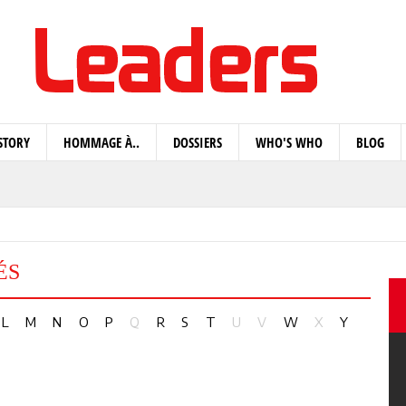
STORY
HOMMAGE À..
DOSSIERS
WHO'S WHO
BLOG
ÉS
L
M
N
O
P
Q
R
S
T
U
V
W
X
Y