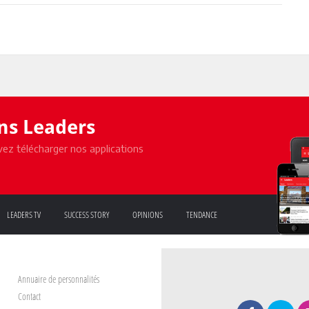
ons Leaders
ez télécharger nos applications
LEADERS TV
SUCCESS STORY
OPINIONS
TENDANCE
Annuaire de personnalités
Contact