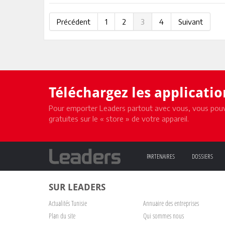
Précédent
1
2
3
4
Suivant
Téléchargez les applicati
Pour emporter Leaders partout avec vous, vous pouv
gratuites sur le « store » de votre appareil.
PARTENAIRES
DOSSIERS
SUR LEADERS
Actualités Tunisie
Annuaire des entreprises
Plan du site
Qui sommes nous