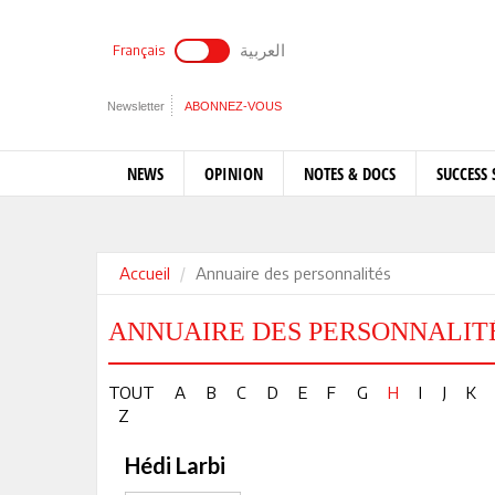
العربية
Français
Newsletter
ABONNEZ-VOUS
NEWS
OPINION
NOTES & DOCS
SUCCESS 
Accueil
Annuaire des personnalités
ANNUAIRE DES PERSONNALIT
TOUT
A
B
C
D
E
F
G
H
I
J
K
Z
Hédi Larbi