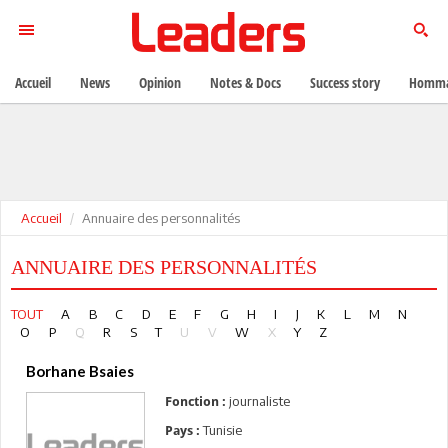
Accueil
News
Opinion
Notes & Docs
Success story
Homma
Accueil
Annuaire des personnalités
ANNUAIRE DES PERSONNALITÉS
TOUT
A
B
C
D
E
F
G
H
I
J
K
L
M
N
O
P
Q
R
S
T
U
V
W
X
Y
Z
Borhane Bsaies
journaliste
Fonction :
Tunisie
Pays :