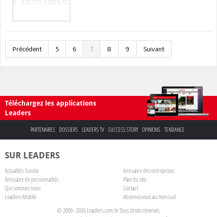
Précédent
5
6
7
8
9
Suivant
Téléchargez les applications
Leaders
PARTENAIRES
DOSSIERS
LEADERS TV
SUCCESS STORY
OPINIONS
TENDANCE
SUR LEADERS
Actualités Tunisie
Annuaire des entreprises
Annuaire de personnalités
Plan du site
Qui sommes nous
Contact
Leaders Mobile
Abonnez-vous au mensuel
© 2009 - 2026 Leaders.com.tn Tous droits réservés.