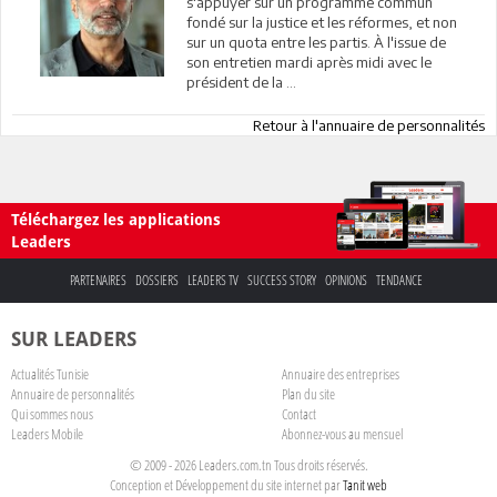
s'appuyer sur un programme commun
fondé sur la justice et les réformes, et non
sur un quota entre les partis. À l'issue de
son entretien mardi après midi avec le
président de la ...
Retour à l'annuaire de personnalités
Téléchargez les applications
Leaders
PARTENAIRES
DOSSIERS
LEADERS TV
SUCCESS STORY
OPINIONS
TENDANCE
SUR LEADERS
Actualités Tunisie
Annuaire des entreprises
Annuaire de personnalités
Plan du site
Qui sommes nous
Contact
Leaders Mobile
Abonnez-vous au mensuel
© 2009 - 2026 Leaders.com.tn Tous droits réservés.
Conception et Développement du site internet par
Tanit web