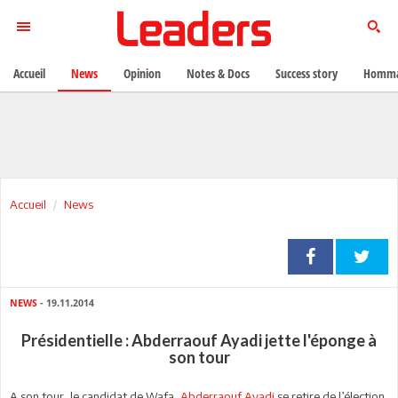
Accueil
News
Opinion
Notes & Docs
Success story
Homma
Accueil
News
NEWS
- 19.11.2014
Présidentielle : Abderraouf Ayadi jette l'éponge à
son tour
A son tour, le candidat de Wafa,
Abderraouf Ayadi
se retire de l’élection