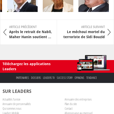
ARTICLE PRÉCÉDENT
ARTICLE SUIVANT
Après le retrait de Nabli,
Le méchoui mortel du
Maher Hanin soutient ...
terroriste de Sidi Bouzid
Téléchargez les applications
Leaders
PARTENAIRES
DOSSIERS
LEADERS TV
SUCCESS STORY
OPINIONS
TENDANCE
SUR LEADERS
Actualités Tunisie
Annuaire des entreprises
Annuaire de personnalités
Plan du site
Qui sommes nous
Contact
Leaders Mobile
Abonnez-vous au mensuel