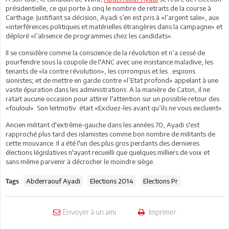
présidentielle, ce qui porte à cinq le nombre de retraits de la course à
Carthage. Justifiant sa décision, Ayadi s’en est pris à «l’argent sale», aux
«interférences politiques et matérielles étrangères dans la campagne» et
déploré «l’absence de programmes chez les candidats».
Il se considère comme la conscience de la révolution et n’a cessé de
pourfendre sous la coupole de l'ANC avec une insistance maladive, les
tenants de «la contre révolution», les corrompus et les...espions
sionistes; et de mettre en garde contre «l’Etat profond» appelant à une
vaste épuration dans les administrations. A la manière de Caton, il ne
ratait aucune occasion pour attirer l'attention sur un possible retour des
«fouloul». Son leitmotiv était «Excluez-les avant qu’ils ne vous excluent».
Ancien militant d'extrême-gauche dans les années 70, Ayadi s'est
rapproché plus tard des islamistes comme bon nombre de militants de
cette mouvance. Il a été l'un des plus gros perdants des dernieres
élections législatives n'ayant recueilli que quelques milliers de voix et
sans même parvenir à décrocher le moindre siège.
:
Abderraouf Ayadi
Elections 2014
Elections Pr
Tags
Envoyer à un ami
Imprimer