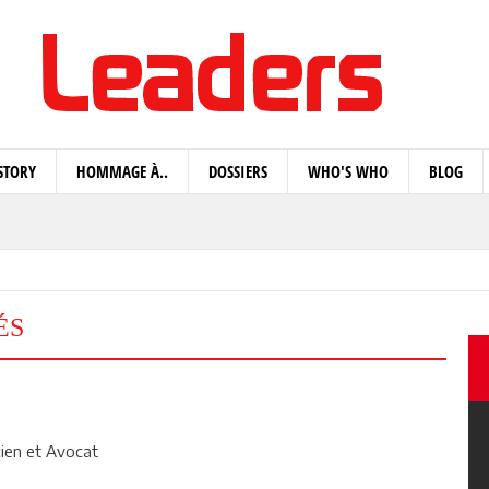
STORY
HOMMAGE À..
DOSSIERS
WHO'S WHO
BLOG
ÉS
cien et Avocat