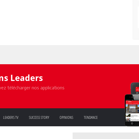
ons Leaders
ez télécharger nos applications
LEADERS TV
SUCCESS STORY
OPINIONS
TENDANCE