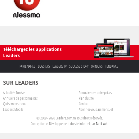
Téléchargez les applications
Leaders
PARTENAIRES
DOSSIERS
LEADERS TV
SUCCESS STORY
OPINIONS
TENDANCE
SUR LEADERS
Actualités Tunisie
Annuaire des entreprises
Annuaire de personnalités
Plan du site
Qui sommes nous
Contact
Leaders Mobile
Abonnez-vous au mensuel
© 2009 - 2026 Leaders.com.tn Tous droits réservés.
Conception et Développement du site internet par
Tanit web