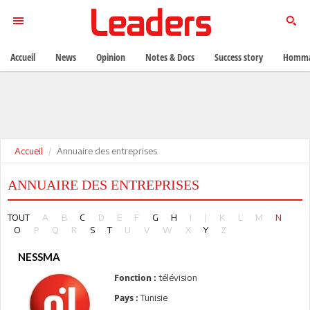
Accueil
News
Opinion
Notes & Docs
Success story
Homma
Accueil
Annuaire des entreprises
ANNUAIRE DES ENTREPRISES
TOUT
A
B
C
D
E
F
G
H
I
J
K
L
M
N
O
P
Q
R
S
T
U
V
W
X
Y
Z
NESSMA
télévision
Fonction :
Tunisie
Pays :