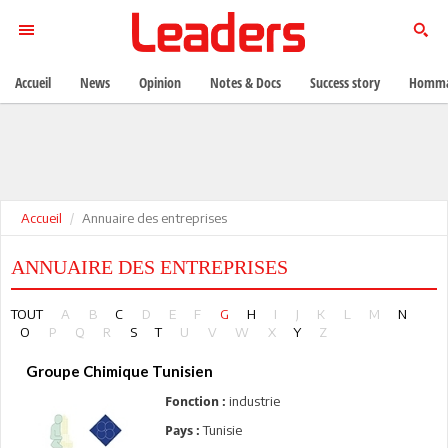
Accueil
News
Opinion
Notes & Docs
Success story
Homma
Accueil
Annuaire des entreprises
ANNUAIRE DES ENTREPRISES
TOUT
A
B
C
D
E
F
G
H
I
J
K
L
M
N
O
P
Q
R
S
T
U
V
W
X
Y
Z
Groupe Chimique Tunisien
industrie
Fonction :
Tunisie
Pays :