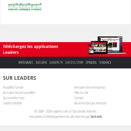
Téléchargez les applications
Leaders
PARTENAIRES
DOSSIERS
LEADERS TV
SUCCESS STORY
OPINIONS
TENDANCE
SUR LEADERS
Actualités Tunisie
Annuaire des entreprises
Annuaire de personnalités
Plan du site
Qui sommes nous
Contact
Leaders Mobile
Abonnez-vous au mensuel
© 2009 - 2026 Leaders.com.tn Tous droits réservés.
Conception et Développement du site internet par
Tanit web