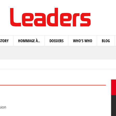
STORY
HOMMAGE À..
DOSSIERS
WHO'S WHO
BLOG
sion