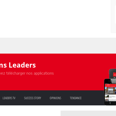
ons Leaders
ez télécharger nos applications
LEADERS TV
SUCCESS STORY
OPINIONS
TENDANCE