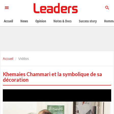
Accueil
News
Opinion
Notes & Docs
Success story
Homma
Accueil
Vidéos
Khemaies Chammari et la symbolique de sa
décoration