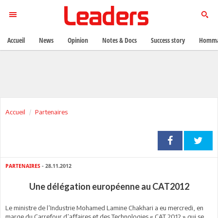
Accueil
News
Opinion
Notes & Docs
Success story
Homma
Accueil
Partenaires
PARTENAIRES
- 28.11.2012
Une délégation européenne au CAT2012
Le ministre de l’Industrie Mohamed Lamine Chakhari a eu mercredi, en
marge du Carrefour d’affaires et des Technologies « CAT 2012 » qui se