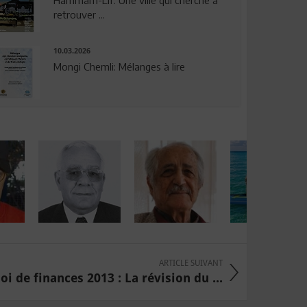
Hammam-Lif: Une ville qui cherche à
retrouver ...
10.03.2026
Mongi Chemli: Mélanges à lire
ARTICLE SUIVANT
loi de finances 2013 : La révision du ...