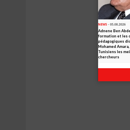
NEWS
- 05.08.2026
Adnene Ben Abde
formation et les 
pédagogiques dic
Mohamed Amara, o
Tunisiens les mei
chercheurs