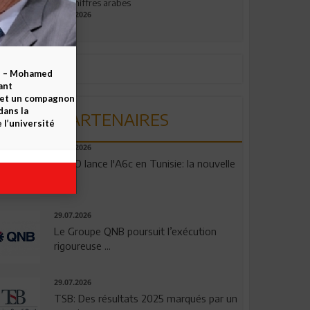
aux chiffres arabes
09.07.2026
b – Mohamed
ant
 et un compagnon
dans la
PARTENAIRES
 l’université
04.08.2026
OPPO lance l'A6c en Tunisie: la nouvelle
...
29.07.2026
Le Groupe QNB poursuit l’exécution
rigoureuse ...
29.07.2026
TSB: Des résultats 2025 marqués par un