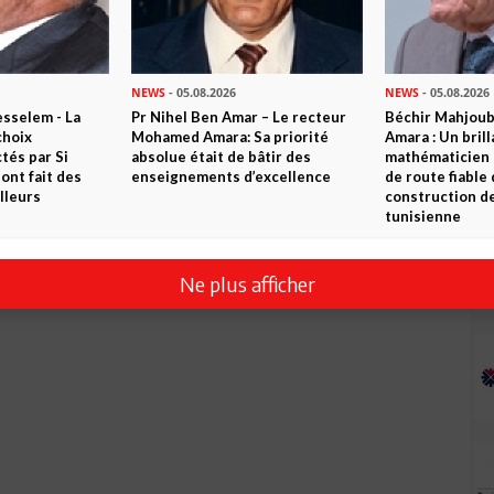
NEWS
- 05.08.2026
NEWS
- 05.08.2026
sselem - La
Pr Nihel Ben Amar – Le recteur
Béchir Mahjou
choix
Mohamed Amara: Sa priorité
Amara : Un brill
tés par Si
absolue était de bâtir des
mathématicien
nt fait des
enseignements d’excellence
de route fiable 
lleurs
construction de
tunisienne
Ne plus afficher