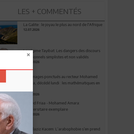
LES + COMMENTÉS
La Galite : le joyau le plus au nord de l'Afrique
12.07.2026
Le régime Tayibat: Les dangers des discours
nutritionnels simplistes et non validés
09.07.2026
Hommages ponctués au recteur Mohamed
Amara, décédé lundi : les mathématiques en
deuil
03.08.2026
Ahmed Friaa - Mohamed Amara:
l’Universitaire exemplaire
04.08.2026
Abdelaziz Kacem: L’arabophobie s’en prend