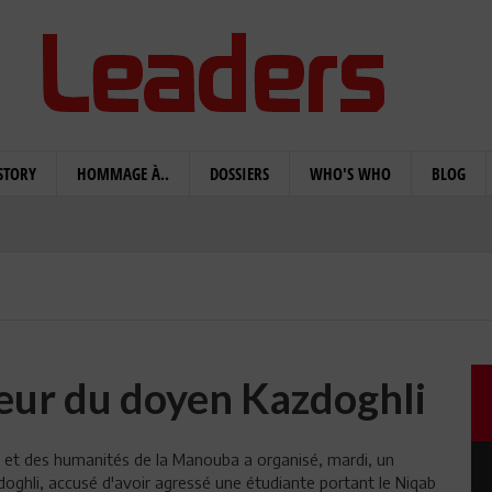
STORY
HOMMAGE À..
DOSSIERS
WHO'S WHO
BLOG
veur du doyen Kazdoghli
ts et des humanités de la Manouba a organisé, mardi, un
oghli, accusé d'avoir agressé une étudiante portant le Niqab