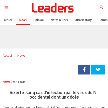
Accueil
News
Opinion
Notes & Docs
Success story
Homma
Accueil
News
NEWS
- 20.11.2012
Bizerte : Cinq cas d'infection par le virus du Nil
occidental dont un décès
Cinq cas d'infection par le virus du Nil Occidental ont été enregistrés dans