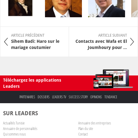
ARTICLE PRÉCÉDENT
ARTICLE SUIVANT
Sihem Badi: Haro sur le
Contacts avec Wafa et El
mariage coutumier
Joumhoury pour ...
Téléchargez les applications
Leaders
PARTENAIRES
DOSSIERS
LEADERS TV
SUCCESS STORY
OPINIONS
TENDANCE
SUR LEADERS
Actualités Tunisie
Annuaire des entreprises
Annuaire de personnalités
Plan du site
Qui sommes nous
Contact