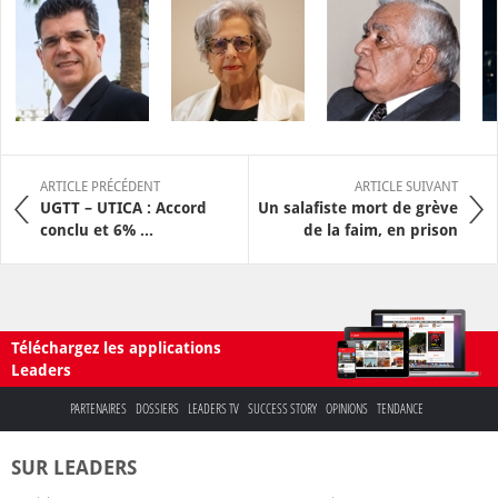
ARTICLE PRÉCÉDENT
ARTICLE SUIVANT
UGTT – UTICA : Accord
Un salafiste mort de grève
conclu et 6% ...
de la faim, en prison
Téléchargez les applications
Leaders
PARTENAIRES
DOSSIERS
LEADERS TV
SUCCESS STORY
OPINIONS
TENDANCE
SUR LEADERS