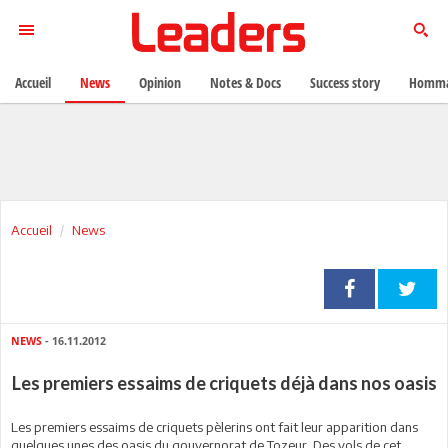
Accueil
News
Opinion
Notes & Docs
Success story
Homma
Accueil
News
NEWS
- 16.11.2012
Les premiers essaims de criquets déjà dans nos oasis
Les premiers essaims de criquets pèlerins ont fait leur apparition dans
quelques unes des oasis du gouvernorat de Tozeur. Des vols de cet