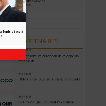
aux chiffres arabes
09.07.2026
a Tunisie face à
ie
PARTENAIRES
06.08.2026
Un consortium européen développe un
modèle de ...
04.08.2026
OPPO lance l'A6c en Tunisie: la nouvelle
...
29.07.2026
Le Groupe QNB poursuit l’exécution