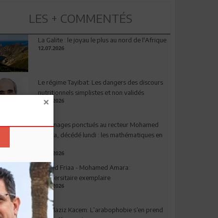
LES + COMMENTÉS
La Galite : le joyau le plus au nord de l'Afrique
12.07.2026
Le régime Tayibat: Les dangers des discours
nutritionnels simplistes et non validés
09.07.2026
Hommages ponctués au recteur Mohamed
Amara, décédé lundi : les mathématiques en
deuil
03.08.2026
Ahmed Friaa - Mohamed Amara:
l’Universitaire exemplaire
04.08.2026
Abdelaziz Kacem: L’arabophobie s’en prend