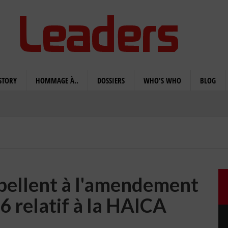
STORY
HOMMAGE À..
DOSSIERS
WHO'S WHO
BLOG
ppellent à l'amendement
6 relatif à la HAICA