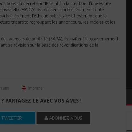
spositions du décret-loi 116 relatif à la création d’une Haute
ovisuelle (HAICA). Ils récusent particulièrement toute
articulièrement l’éthique publicitaire et estiment que la
ture tripartite regroupant les annonceurs, les médias et les
es agences de publicité (SAPA), ils invitent le gouvernement
ant sa révision sur la base des revendications de la
n ami
Imprimer
 ? PARTAGEZ-LE AVEC VOS AMIS !
TWEETER
ABONNEZ-VOUS