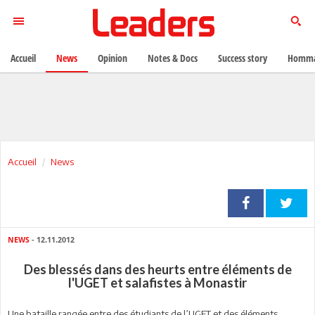
Accueil
News
Opinion
Notes & Docs
Success story
Homma
Accueil
News
NEWS
- 12.11.2012
Des blessés dans des heurts entre éléments de
l'UGET et salafistes à Monastir
Une bataille rangée entre des étudiants de l’UGET et des éléments