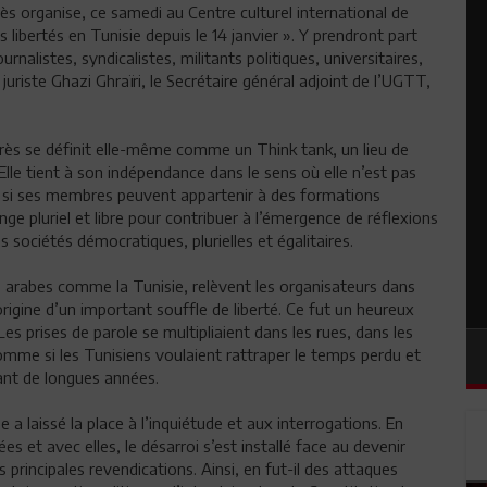
s organise, ce samedi au Centre culturel international de
ibertés en Tunisie depuis le 14 janvier ». Y prendront part
rnalistes, syndicalistes, militants politiques, universitaires,
iste Ghazi Ghraïri, le Secrétaire général adjoint de l’UGTT,
rès se définit elle-même comme un Think tank, un lieu de
. Elle tient à son indépendance dans le sens où elle n’est pas
e si ses membres peuvent appartenir à des formations
ange pluriel et libre pour contribuer à l’émergence de réflexions
s sociétés démocratiques, plurielles et égalitaires.
s arabes comme la Tunisie, relèvent les organisateurs dans
rigine d’un important souffle de liberté. Ce fut un heureux
s prises de parole se multipliaient dans les rues, dans les
comme si les Tunisiens voulaient rattraper le temps perdu et
rant de longues années.
e a laissé la place à l’inquiétude et aux interrogations. En
ées et avec elles, le désarroi s’est installé face au devenir
es principales revendications. Ainsi, en fut-il des attaques