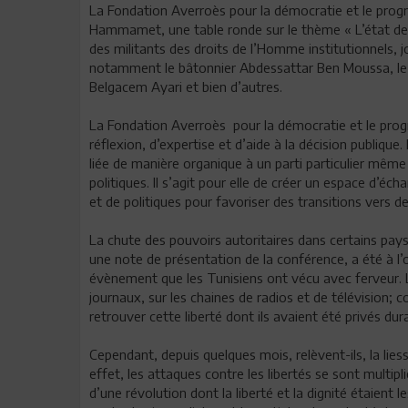
La Fondation Averroès pour la démocratie et le progrè
Hammamet, une table ronde sur le thème « L’état des l
des militants des droits de l’Homme institutionnels, jou
notamment le bâtonnier Abdessattar Ben Moussa, le jur
Belgacem Ayari et bien d’autres.
La Fondation Averroès pour la démocratie et le prog
réflexion, d’expertise et d’aide à la décision publique
liée de manière organique à un parti particulier mêm
politiques. Il s’agit pour elle de créer un espace d’éch
et de politiques pour favoriser des transitions vers de
La chute des pouvoirs autoritaires dans certains pay
une note de présentation de la conférence, a été à l’o
évènement que les Tunisiens ont vécu avec ferveur. Le
journaux, sur les chaines de radios et de télévision; 
retrouver cette liberté dont ils avaient été privés du
Cependant, depuis quelques mois, relèvent-ils, la liess
effet, les attaques contre les libertés se sont multipli
d’une révolution dont la liberté et la dignité étaient l