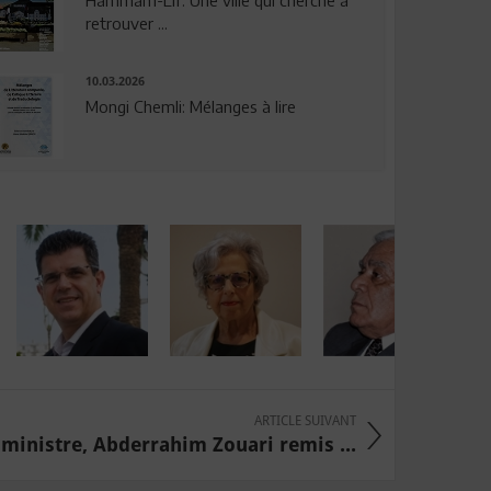
Hammam-Lif: Une ville qui cherche à
retrouver ...
10.03.2026
Mongi Chemli: Mélanges à lire
ARTICLE SUIVANT
 ministre, Abderrahim Zouari remis ...