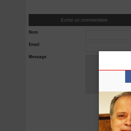
Ecrire un commentaire
Nom
Email
Message