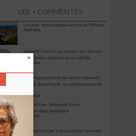
LES + COMMENTÉS
La Galite : le joyau le plus au nord de l'Afrique
12.07.2026
Le régime Tayibat: Les dangers des discours
nutritionnels simplistes et non validés
09.07.2026
Hommages ponctués au recteur Mohamed
Amara, décédé lundi : les mathématiques en
deuil
03.08.2026
Ahmed Friaa - Mohamed Amara:
l’Universitaire exemplaire
04.08.2026
Abdelaziz Kacem: L’arabophobie s’en prend