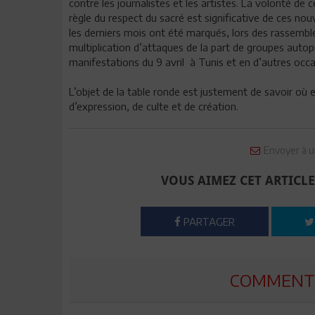
contre les journalistes et les artistes. La volonté de c
règle du respect du sacré est significative de ces nou
les derniers mois ont été marqués, lors des rassemble
multiplication d’attaques de la part de groupes autop
manifestations du 9 avril à Tunis et en d’autres occa
L’objet de la table ronde est justement de savoir où en
d’expression, de culte et de création.
Envoyer à u
VOUS AIMEZ CET ARTICLE
PARTAGER
COMMENTE