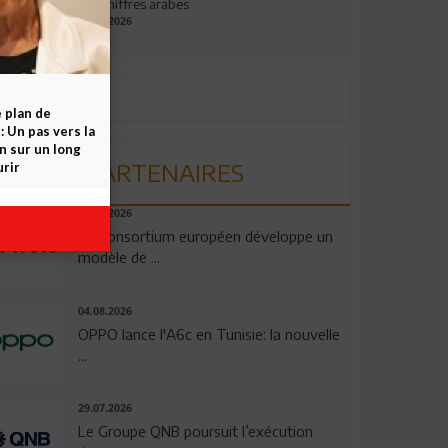
aux chiffres arabes
09.07.2026
e plan de
 Un pas vers la
n sur un long
PARTENAIRES
rir
06.08.2026
Un consortium européen développe un
modèle de ...
04.08.2026
OPPO lance l'A6c en Tunisie: la nouvelle
...
29.07.2026
Le Groupe QNB poursuit l’exécution