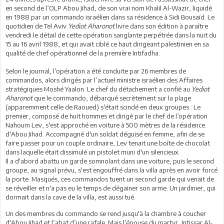
en second de l’OLP Abou Jihad, de son vrai nom Khalil Al-Wazir, liquidé
en 1988 par un commando israélien dans sa résidence à Sidi Bousaïd. Le
quotidien de Tel Aviv
Yediot Aharonot
livre dans son édition à paraître
vendredi le détail de cette opération sanglante perpétrée dans la nuit du
15 au 16 avril 1988, et qui avait ciblé ce haut dirigeant palestinien en sa
qualité de chef opérationnel de la première Intifadha.
Selon le journal, l’opération a été conduite par 26 membres de
commandos, alors dirigés par l’actuel ministre israélien des Affaires
stratégiques Moshé Yaalon. Le chef du détachement a confié au
Yediot
Aharonot
que le commando, débarqué secrètement sur la plage
(apparemment celle de Raoued) s'était scindé en deux groupes : Le
premier, composé de huit hommes et dirigé par le chef de l’opération
Nahoum Lev, s'est approché en voiture à 500 mètres de la résidence
d'Abou Jihad. Accompagné d'un soldat déguisé en femme, afin de se
faire passer pour un couple ordinaire, Lev tenait une boîte de chocolat
dans laquelle était dissimulé un pistolet muni d'un silencieux.
Il a d'abord abattu un garde somnolant dans une voiture, puis le second
groupe, au signal prévu, s'est engouffré dans la villa après en avoir forcé
la porte. Masqués, ces commandos tuent un second garde qui venait de
se réveiller et n'a pas eu le temps de dégainer son arme. Un jardinier, qui
dormait dans la cave de la villa, est aussi tué.
Un des membres du commando se rend jusqu'à la chambre à coucher
d'Abou Jihad et l’abat d’une rafale. Mais l’épouse du martyr, Intissar Al-