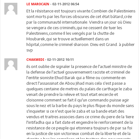
LE MAROCAIN
- 02-11-2012 06:54
Et la résistance est toujours vivante.Combien de Palestiniens
sont morts par les forces obscures de cet état bâtard,crée
par la communauté internationale. Viendra un jour où Dieu
se vengera de ces criminels,qui ne cessent de tuer les
Palestiniens,comme Il les vengés par la chutte de
Moubarek,qui se trouve actuellement dans un
hôpital,comme le criminel sharoon. Dieu est Grand. à publier
svp
CHAKMEDI
- 02-11-2012 10:11
ils ont oublie de signaler la presence de l'actuel ministre de
la defense de l'actuel gouvernement raciste et criminel de
l'entite sioniste Ehud Barak qui a filme ou commente en
direct l'assassinat de Abou Jihad mais cela s'est passe a
quelques centaine de metres du palais de carthage le zaba
venait de prendre la releve et tout etait encercle et
cloisonne comment se fait il qu'un commando puisse agir
sous le nez et la barbe du pays le plus flique du monde sans
s'inquieter si ce n'est que le zaba et sa bande etait des
vendus et traitres associes dans ce crime du pere de la 1iere
l'intifadha qui a fait date et engendre le renforcement de la
resistance de ce peuple qui etonnera toujours de par sa foi
en la justice de son victorieux combat de la liberte et de la