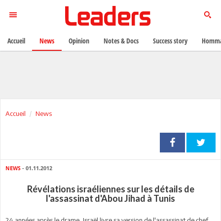
Accueil
News
Opinion
Notes & Docs
Success story
Homma
Accueil
News
NEWS
- 01.11.2012
Révélations israéliennes sur les détails de
l'assassinat d'Abou Jihad à Tunis
24 années après le drame, Israël livre sa version de l'assassinat de chef