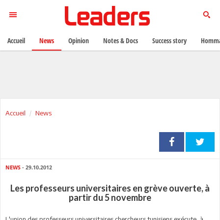
Accueil
News
Opinion
Notes & Docs
Success story
Homma
Accueil
News
NEWS
- 29.10.2012
Les professeurs universitaires en grève ouverte, à
partir du 5 novembre
L'union des professeurs universitaires chercheurs tunisiens exécute, à