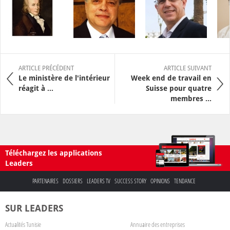
ARTICLE PRÉCÉDENT
ARTICLE SUIVANT
Le ministère de l'intérieur
Week end de travail en
réagit à ...
Suisse pour quatre
membres ...
Téléchargez les applications
Leaders
PARTENAIRES
DOSSIERS
LEADERS TV
SUCCESS STORY
OPINIONS
TENDANCE
SUR LEADERS
Actualités Tunisie
Annuaire des entreprises