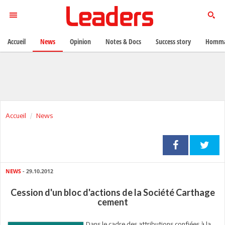
Accueil
News
Opinion
Notes & Docs
Success story
Homma
Accueil
News
NEWS
- 29.10.2012
Cession d'un bloc d'actions de la Société Carthage
cement
Dans le cadre des attributions confiées à la