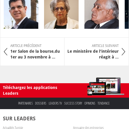
ARTICLE PRÉCÉDENT
ARTICLE SUIVANT
1er Salon de la bourse,du
Le ministère de l'intérieur
1er au 3 novembre à ...
réagit à ...
Téléchargez les applications
Leaders
PARTENAIRES
DOSSIERS
LEADERS TV
SUCCESS STORY
OPINIONS
TENDANCE
SUR LEADERS
Actualités Tunisie
Annuaire des entreprises