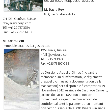
des adresses indiquées ci-dessous :
M. David Rey
8, Quai Gustave-Ador
CH-1211 Genève, Suisse,
drey@swicorp.com
Tél: +41 22 737 3754
Fax: +41 22 737 3700
M. Karim Felli
Immeuble Lira, les Berges du Lac
1053 Tunis, Tunisie
kfelli@swicorp.com
Tél: +216 71 197 090
Fax: +216 71 197 089
Le Dossier d’Appel d’Offres (incluant le
mémorandum d’information, le règlement
d’appel d’offres et la documentation de la
transaction) sera disponible à compter du 19
Novembre 2012 au siège de Carthage Cement,
Jardins du Lac II – 1053 Tunis, Tunisie,
moyennant la signature d’un accord de
confidentialité et le paiement d’un montant
non remboursable de 3.000 Dinars Tunisiens