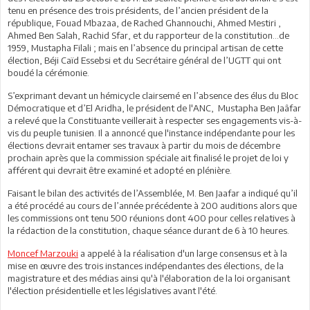
tenu en présence des trois présidents, de l’ancien président de la
république, Fouad Mbazaa, de Rached Ghannouchi, Ahmed Mestiri ,
Ahmed Ben Salah, Rachid Sfar, et du rapporteur de la constitution…de
1959, Mustapha Filali ; mais en l’absence du principal artisan de cette
élection, Béji Caïd Essebsi et du Secrétaire général de l’UGTT qui ont
boudé la cérémonie.
S’exprimant devant un hémicycle clairsemé en l’absence des élus du Bloc
Démocratique et d’El Aridha, le président de l'ANC,
Mustapha Ben Jaâfar
a relevé que la Constituante veillerait à respecter ses engagements vis-à-
vis du peuple tunisien. Il a annoncé que l'instance indépendante pour les
élections devrait entamer ses travaux à partir du mois de décembre
prochain après que la commission spéciale ait finalisé le projet de loi y
afférent qui devrait être examiné et adopté en plénière.
Faisant le bilan des activités de l’Assemblée, M. Ben Jaafar a indiqué qu’il
a été procédé au cours de l’année précédente à 200 auditions alors que
les commissions ont tenu 500 réunions dont 400 pour celles relatives à
la rédaction de la constitution, chaque séance durant de 6 à 10 heures.
Moncef Marzouki
a appelé à la réalisation d'un large consensus et à la
mise en œuvre des trois instances indépendantes des élections, de la
magistrature et des médias ainsi qu'à l'élaboration de la loi organisant
l'élection présidentielle et les législatives avant l'été.