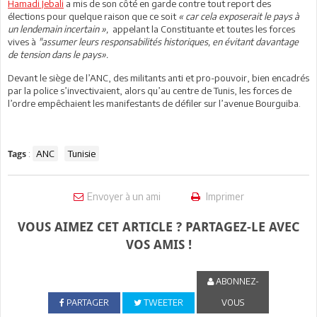
Hamadi Jebali
a mis de son côté en garde contre tout report des
élections pour quelque raison que ce soit
« car cela exposerait le pays à
un lendemain incertain »,
appelant la Constituante et toutes les forces
vives à
"assumer leurs responsabilités historiques, en évitant davantage
de tension dans le pays».
Devant le siège de l’ANC, des militants anti et pro-pouvoir, bien encadrés
par la police s’invectivaient, alors qu’au centre de Tunis, les forces de
l’ordre empêchaient les manifestants de défiler sur l’avenue Bourguiba.
:
ANC
Tunisie
Tags
Envoyer à un ami
Imprimer
VOUS AIMEZ CET ARTICLE ? PARTAGEZ-LE AVEC
VOS AMIS !
ABONNEZ-
PARTAGER
TWEETER
VOUS