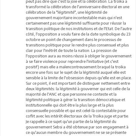
peut pas dire que c'est la joie et la célébration. La troïka a
transformé la célébration de l'anniversaire électoral en une
célébration de la "légitimité", une légitimité de
gouvernement majoritaire incontestable mais qui n'est
certainement pas une légitimité suffisante pour réussir la
transition politique de nos institutions et de l'Etat. De l'autre
côté, l'opposition a voulu faire de la date symbolique du 23
octobre un point de changement dans le processus de
transitions politique pour le rendre plus consensuel et plus
clair pour l'inétrêt de toute la nation. La pression de
l'opposition aura au moins réussi à obliger le gouvernement
à se faire violence pour reprendre l'initiative (et c'est
positif) mais elle a malencontreusement braqué la troïka
encore une fois sur le sujet de la légitimité auquel elle est
sensible à la limite de l'obsession depuis qu'elle est en place.
Sur ce point, il est important de distinguer nettement entre
deux légitimités: la légitimité à gouverner qui est celle de la
majorité de l'ANC et que personne ne conteste et la
légitimité politique à gérer la transition démocratique et
institutionnelle qui doit être la plus large et la plus
consensuelle possible et qui est celel-là contestable pour
coflit avec les intérêt électoraux de la Troïka juge et partie.
Je rappelle à ce sujet qu'un partie de la légitimité du
gouvernement Sebsi a été obtenue par son engagement à
ce qu'aucun membre du gouvernement ne se se présente