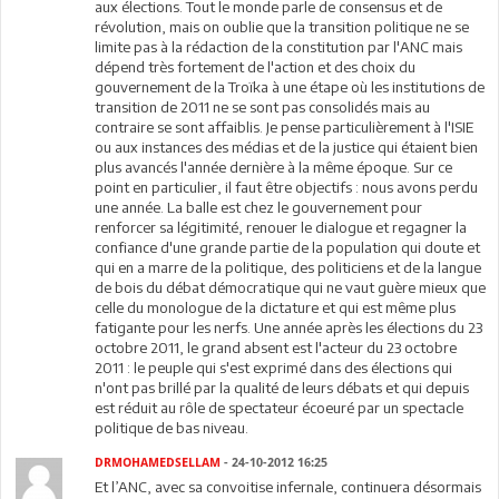
aux élections. Tout le monde parle de consensus et de
révolution, mais on oublie que la transition politique ne se
limite pas à la rédaction de la constitution par l'ANC mais
dépend très fortement de l'action et des choix du
gouvernement de la Troïka à une étape où les institutions de
transition de 2011 ne se sont pas consolidés mais au
contraire se sont affaiblis. Je pense particulièrement à l'ISIE
ou aux instances des médias et de la justice qui étaient bien
plus avancés l'année dernière à la même époque. Sur ce
point en particulier, il faut être objectifs : nous avons perdu
une année. La balle est chez le gouvernement pour
renforcer sa légitimité, renouer le dialogue et regagner la
confiance d'une grande partie de la population qui doute et
qui en a marre de la politique, des politiciens et de la langue
de bois du débat démocratique qui ne vaut guère mieux que
celle du monologue de la dictature et qui est même plus
fatigante pour les nerfs. Une année après les élections du 23
octobre 2011, le grand absent est l'acteur du 23 octobre
2011 : le peuple qui s'est exprimé dans des élections qui
n'ont pas brillé par la qualité de leurs débats et qui depuis
est réduit au rôle de spectateur écoeuré par un spectacle
politique de bas niveau.
DRMOHAMEDSELLAM
- 24-10-2012 16:25
Et l’ANC, avec sa convoitise infernale, continuera désormais