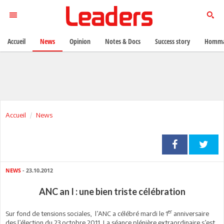
Accueil
News
Opinion
Notes & Docs
Success story
Homma
Accueil
News
NEWS
- 23.10.2012
ANC an I : une bien triste célébration
er
Sur fond de tensions sociales,
l’ANC a célébré mardi le 1
anniversaire
des l’élection du 23 octobre 2011. La séance plénière extraordinaire s’est