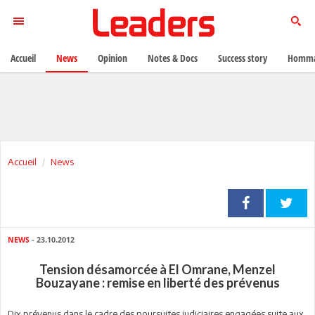
Accueil
News
Opinion
Notes & Docs
Success story
Homma
Accueil
News
NEWS
- 23.10.2012
Tension désamorcée à El Omrane, Menzel
Bouzayane : remise en liberté des prévenus
Dix prévenus dans le cadre des poursuites judiciaires engagées suite aux