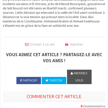
incidents survenus à El Omrane, près de Menzel Bouzayane, gouvernorat
de Sidi Bouzid ont été remis en liberté? mardi, confirment plusieurs
sources. Cette décision qui intervient à la veille de l’Aïd vient contribuer à
désamorcer la vive tension qui prévaut dans la localité. Deux élus
membres de la Constituante, Mohamed Brahmi et Ahmed Kaskhoussi
s’étaient mis en grève de la faim en solidarité avec eux.
Envoyer à un ami
Imprimer
VOUS AIMEZ CET ARTICLE ? PARTAGEZ-LE AVEC
VOS AMIS !
ABONNEZ-
PARTAGER
TWEETER
VOUS
COMMENTER CET ARTICLE
0
Commentaires