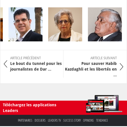
ARTICLE PRÉCÉDENT
ARTICLE SUIVANT
Le bout du tunnel pour les
Pour sauver Habib
journalistes de Dar ...
Kazdaghli et les libertés en
...
Téléchargez les applications
Leaders
PARTENAIRES
DOSSIERS
LEADERS TV
SUCCESS STORY
OPINIONS
TENDANCE