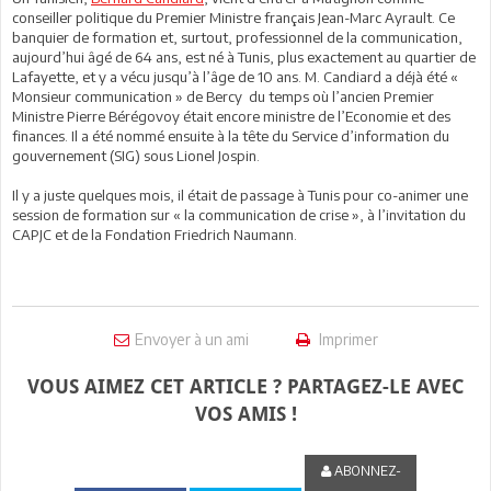
conseiller politique du Premier Ministre français Jean-Marc Ayrault. Ce
banquier de formation et, surtout, professionnel de la communication,
aujourd’hui âgé de 64 ans, est né à Tunis, plus exactement au quartier de
Lafayette, et y a vécu jusqu’à l’âge de 10 ans. M. Candiard a déjà été «
Monsieur communication » de Bercy du temps où l’ancien Premier
Ministre Pierre Bérégovoy était encore ministre de l’Economie et des
finances. Il a été nommé ensuite à la tête du Service d’information du
gouvernement (SIG) sous Lionel Jospin.
Il y a juste quelques mois, il était de passage à Tunis pour co-animer une
session de formation sur « la communication de crise », à l’invitation du
CAPJC et de la Fondation Friedrich Naumann.
Envoyer à un ami
Imprimer
VOUS AIMEZ CET ARTICLE ? PARTAGEZ-LE AVEC
VOS AMIS !
ABONNEZ-