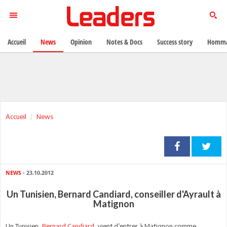
Accueil
News
Opinion
Notes & Docs
Success story
Homma
Accueil
News
NEWS
- 23.10.2012
Un Tunisien, Bernard Candiard, conseiller d'Ayrault à
Matignon
Un Tunisien,
Bernard Candiard
, vient d’entrer à Matignon comme