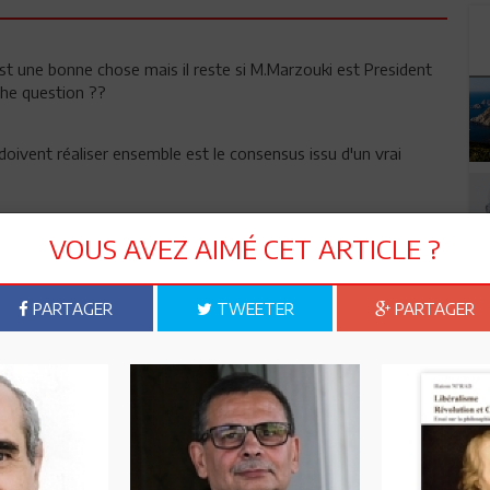
est une bonne chose mais il reste si M.Marzouki est President
the question ??
oivent réaliser ensemble est le consensus issu d'un vrai
VOUS AVEZ AIMÉ CET ARTICLE ?
PARTAGER
TWEETER
PARTAGER