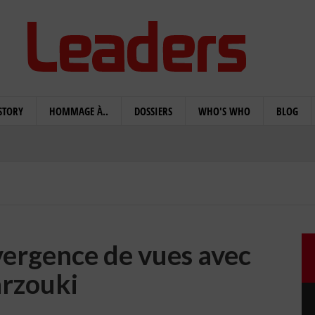
STORY
HOMMAGE À..
DOSSIERS
WHO'S WHO
BLOG
vergence de vues avec
rzouki