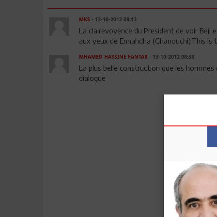
MKS
- 13-10-2012 08:13
La clairevoyence du President de voir Beji 
aux yeux de Ennahdha (Ghanouchi).This is 
MHAMED HASSINE FANTAR
- 13-10-2012 08:38
La plus belle construction que les hommes d
dialogue