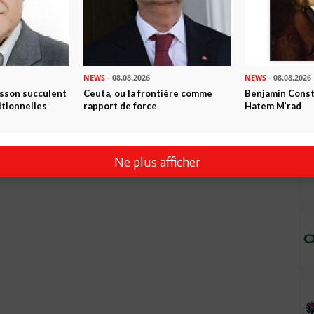
NEWS
- 08.08.2026
NEWS
- 08.08.2026
isson succulent
Ceuta, ou la frontière comme
Benjamin Consta
itionnelles
rapport de force
Hatem M’rad
Ne plus afficher