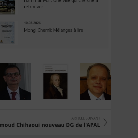
Hammam-Lif: Une ville qui cherche à
retrouver ...
10.03.2026
Mongi Chemli: Mélanges à lire
ARTICLE SUIVANT
moud Chihaoui nouveau DG de l'APAL