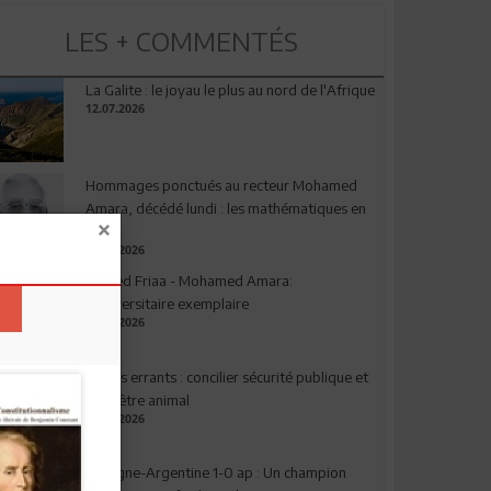
LES + COMMENTÉS
La Galite : le joyau le plus au nord de l'Afrique
12.07.2026
Hommages ponctués au recteur Mohamed
Amara, décédé lundi : les mathématiques en
deuil
03.08.2026
Ahmed Friaa - Mohamed Amara:
l’Universitaire exemplaire
04.08.2026
Chiens errants : concilier sécurité publique et
bien-être animal
17.07.2026
Espagne-Argentine 1-0 ap : Un champion