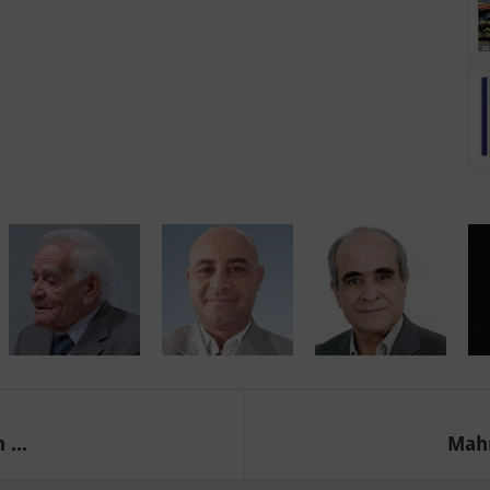
...
Mah