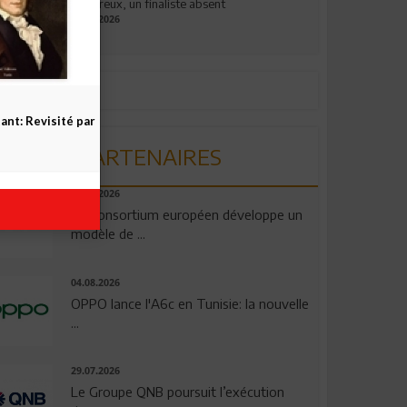
valeureux, un finaliste absent
19.07.2026
nt: Revisité par
PARTENAIRES
06.08.2026
Un consortium européen développe un
modèle de ...
04.08.2026
OPPO lance l'A6c en Tunisie: la nouvelle
...
29.07.2026
Le Groupe QNB poursuit l’exécution