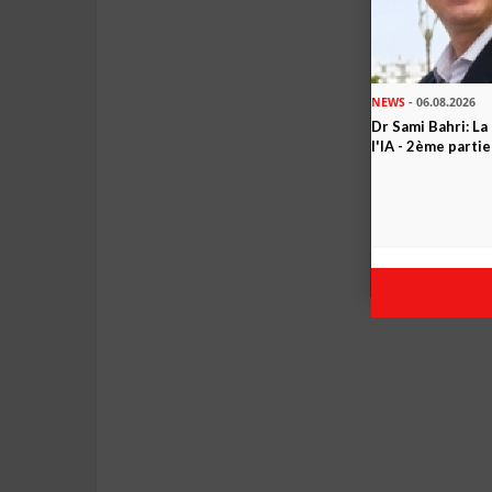
NEWS
- 06.08.2026
Dr Sami Bahri: La
l'IA - 2ème partie