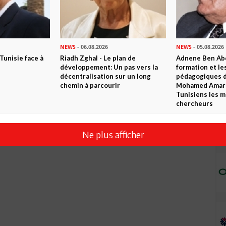
NEWS
- 06.08.2026
NEWS
- 05.08.2026
 Tunisie face à
Riadh Zghal - Le plan de
Adnene Ben Abd
développement: Un pas vers la
formation et le
décentralisation sur un long
pédagogiques di
chemin à parcourir
Mohamed Amara,
Tunisiens les m
chercheurs
Ne plus afficher