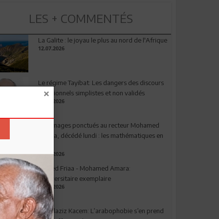
LES + COMMENTÉS
La Galite : le joyau le plus au nord de l'Afrique
12.07.2026
Le régime Tayibat: Les dangers des discours
nutritionnels simplistes et non validés
09.07.2026
Hommages ponctués au recteur Mohamed
Amara, décédé lundi : les mathématiques en
deuil
03.08.2026
Ahmed Friaa - Mohamed Amara:
l’Universitaire exemplaire
04.08.2026
Abdelaziz Kacem: L’arabophobie s’en prend