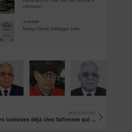
Hammam-Lif: Une ville qui cherche à
retrouver ...
10.03.2026
Mongi Chemli: Mélanges à lire
ARTICLE SUIVANT
rs tunisiens déjà chez Sofrecom qui ...