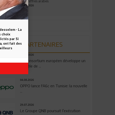
aux chiffres arabes
09.07.2026
esselem - La
s choix
ctés par Si
PARTENAIRES
 ont fait des
eilleurs
06.08.2026
Un consortium européen développe un
modèle de ...
04.08.2026
OPPO lance l'A6c en Tunisie: la nouvelle
...
29.07.2026
Le Groupe QNB poursuit l’exécution