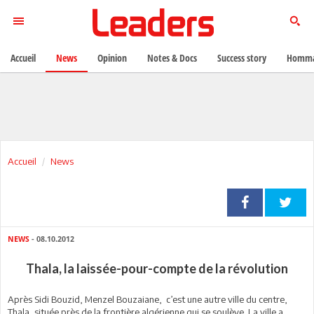
Accueil
News
Opinion
Notes & Docs
Success story
Homma
Accueil
News
NEWS
- 08.10.2012
Thala, la laissée-pour-compte de la révolution
Après Sidi Bouzid, Menzel Bouzaiane, c’est une autre ville du centre,
Thala, située près de la frontière algérienne qui se soulève. La ville a