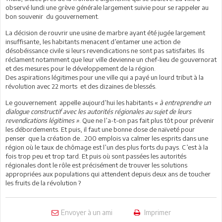
observé lundi une grève générale largement suivie pour se rappeler au
bon souvenir du gouvernement.
La décision de rouvrir une usine de marbre ayant été jugée largement
insuffisante, les habitants menacent d’entamer une action de
désobéissance civile si leurs revendications ne sont pas satisfaites. Ils
réclament notamment que leur ville devienne un chef-lieu de gouvernorat
et des mesures pour le développement de la région.
Des aspirations légitimes pour une ville qui a payé un lourd tribut à la
révolution avec 22 morts et des dizaines de blessés.
Le gouvernement appelle aujourd’hui les habitants «
à entreprendre un
dialogue constructif avec les autorités régionales au sujet de leurs
revendications légitimes »
. Que ne l’a-t-on pas fait plus tôt pour prévenir
les débordements. Et puis, il faut une bonne dose de naïveté pour
penser que la création de…200 emplois va calmer les esprits dans une
région où le taux de chômage est l’un des plus forts du pays. C’est à la
fois trop peu et trop tard. Et puis où sont passées les autorités
régionales dont le rôle est précisément de trouver les solutions
appropriées aux populations qui attendent depuis deux ans de toucher
les fruits de la révolution ?
Envoyer à un ami
Imprimer