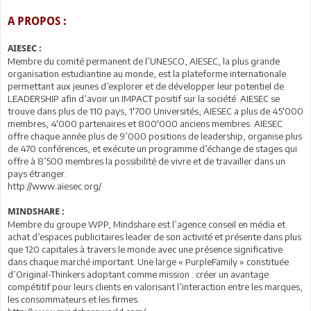
A PROPOS :
AIESEC :
Membre du comité permanent de l’UNESCO, AIESEC, la plus grande
organisation estudiantine au monde, est la plateforme internationale
permettant aux jeunes d’explorer et de développer leur potentiel de
LEADERSHIP afin d’avoir un IMPACT positif sur la société. AIESEC se
trouve dans plus de 110 pays, 1'700 Universités, AIESEC a plus de 45'000
membres, 4'000 partenaires et 800'000 anciens membres. AIESEC
offre chaque année plus de 9’000 positions de leadership, organise plus
de 470 conférences, et exécute un programme d’échange de stages qui
offre à 8’500 membres la possibilité de vivre et de travailler dans un
pays étranger.
http://www.aiesec.org/
MINDSHARE :
Membre du groupe WPP, Mindshare est l’agence conseil en média et
achat d’espaces publicitaires leader de son activité et présente dans plus
que 120 capitales à travers le monde avec une présence significative
dans chaque marché important. Une large « PurpleFamily » constituée
d’Original-Thinkers adoptant comme mission : créer un avantage
compétitif pour leurs clients en valorisant l’interaction entre les marques,
les consommateurs et les firmes.