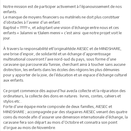
Notre mission est de participer activement à l’épanouissement de nos
enfants.
Le manque de moyens financiers ou matériels ne doit plus constituer
d’obstacles à l’avenir d’un enfant.
Baptisé « ????? », et adoptant une vision d’échange entre nous et ces
enfants « 3alamni w t3alem menni » c’est ainsi que notre projet voit le
jour.
À travers la responsabilité etl’originalitéde AIESEC et de MINDSHARE,
une brise d’espoir, de solidarité et un échange d’apprentissage
multinational couvriront l’axe nord-sud du pays, sous forme d’une
caravane qui parcourerala Tunisie, cherchant ainsi à toucher sans aucune
distinction, les enfants dans les écoles des régions les plus démunies
pour y apporter de la joie, de l’éducation et un espace d’échange culturel
aux enfants.
Ce projet commence dès aujourd’hui avecla collecte et la réparation des
ordinateurs, la collecte des dons en natures : livres, contes, cahiers et
stylos etc…
Forte d’une équipe mixte composée de deux familles, AIESEC et
MINDSHARE ; accompagnée par des stagiaires AIESEC venant des quatre
coins du monde afin d’assurer une dimension internationale d’échange, la
caravane fera son départ au mois d’Octobre et connaitra son point
d’orgue au mois de Novembre.