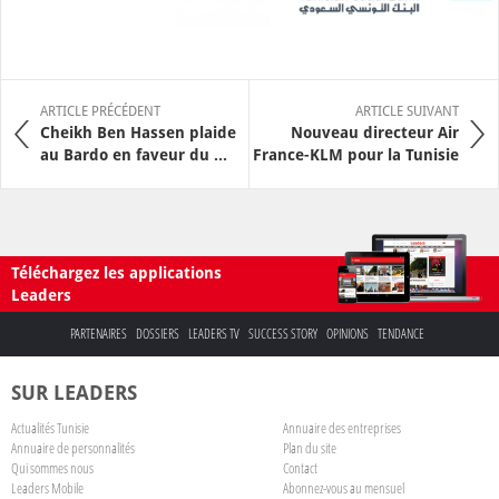
ARTICLE PRÉCÉDENT
ARTICLE SUIVANT
Cheikh Ben Hassen plaide
Nouveau directeur Air
au Bardo en faveur du ...
France-KLM pour la Tunisie
Téléchargez les applications
Leaders
PARTENAIRES
DOSSIERS
LEADERS TV
SUCCESS STORY
OPINIONS
TENDANCE
SUR LEADERS
Actualités Tunisie
Annuaire des entreprises
Annuaire de personnalités
Plan du site
Qui sommes nous
Contact
Leaders Mobile
Abonnez-vous au mensuel