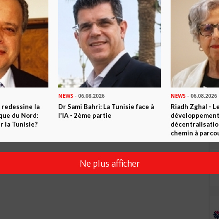
it sur la volonté clairement exprimée du peuple.
tiennent le peuple n'a pas donné à la Constituante un pouvoir
 électeurs ont voté sur un décret de convocation prévoyant
rne la question dans tous les sens le 23 octobre: fin de la
tp://latroisiemerepubliquetunisienne.blogspot.fr/2012/10/vous-
NEWS
- 06.08.2026
NEWS
- 06.08.2026
 redessine la
Dr Sami Bahri: La Tunisie face à
Riadh Zghal - L
ique du Nord:
l'IA - 2ème partie
développement:
 la Tunisie?
décentralisatio
chemin à parcou
Ne plus afficher