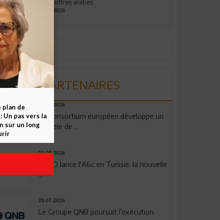
aux chiffres arabes
09.07.2026
PARTENAIRES
06.08.2026
e plan de
Un consortium européen développe un
 Un pas vers la
n sur un long
modèle de ...
rir
04.08.2026
OPPO lance l'A6c en Tunisie: la nouvelle
...
29.07.2026
Le Groupe QNB poursuit l’exécution