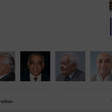
roika»