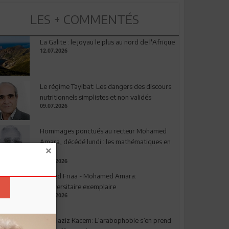
LES + COMMENTÉS
La Galite : le joyau le plus au nord de l'Afrique
12.07.2026
Le régime Tayibat: Les dangers des discours
nutritionnels simplistes et non validés
09.07.2026
Hommages ponctués au recteur Mohamed
Amara, décédé lundi : les mathématiques en
deuil
03.08.2026
Ahmed Friaa - Mohamed Amara:
l’Universitaire exemplaire
04.08.2026
Abdelaziz Kacem: L’arabophobie s’en prend