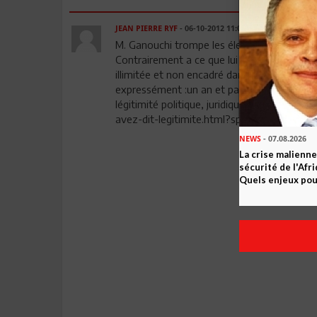
JEAN PIERRE RYF
- 06-10-2012 11:07
M. Ganouchi trompe les électeurs et s'asseo
Contrairement a ce que lui et ses amis sou
illimitée et non encadré dans le temps. les
expressément :un an et pas plus.Que l'on tou
légitimité politique, juridique et morale. ht
avez-dit-legitimite.html?spref=fb
NEWS
- 07.08.2026
La crise malienne
sécurité de l'Afr
Quels enjeux pour