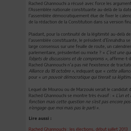
Rached Ghannouchi a récusé avec force les arguments 
l’Assemblée nationale constituante au-delà de la date
l’assemblée démocratiquement élue de fixer le calen
de la rédaction de la Constitution dans sa version fina
Plaidant, pour la continuité de la légitimité au-delà 
l’assemblée constituante, le président d’Ennahdha se 
large consensus sur une feuille de route, un calendrie
parlementaire, présidentiel ou mixte ? «
C’est une que
l’objets de discussions et de compromis »
, affirme-t-il
Rached Ghannouchi n’a pas nié l'existence de tractatio
Alliance du 18 octobre »
, indiquant que «
cette allianc
pour «
un pouvoir démocratique qui tirerait sa légitim
Lequel de Mourou ou de Marzouki serait le candidat d
Rached Ghannouchi se montre très évasif : «
L’un et 
fonction mais cette question ne s’est pas encore pos
n’engage que moi mais pas le parti ».
Lire aussi :
Rached Ghannouchi : les élections, début juillet 2013