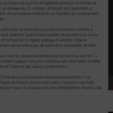
en faveur de la perte de légitimité politique et morale de
 symbolique du 23 octobre, affirmant qu’il appartient à
drier des prochaines échéances en fonction de l’avancement
le.
de cette date en vertu des pouvoirs souverains conférés à
veut optimiste quant à la possibilité de parvenir à un assez
r et surtout sur le régime politique à adopter. Régime
stion qui ne relève pas du sacré donc susceptible de faire
.
ns avec les anciens partenaires de son parti au sein de l’ «
e existe toujours
» et peut constituer une alternative crédible
ité de l’islam et des valeurs modernistes
».
’Ennahdha à une prochaine élection présidentielle ? Là,
l’autre et d’autres encore sont aptes à assumer une telle
ée pour nous. Si j’ai avancé le nom d’Abdelfattah Mourou, cela