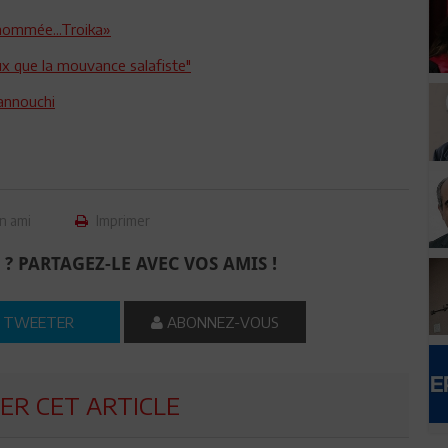
nommée...Troika»
x que la mouvance salafiste"
hannouchi
n ami
Imprimer
 ? PARTAGEZ-LE AVEC VOS AMIS !
TWEETER
ABONNEZ-VOUS
R CET ARTICLE