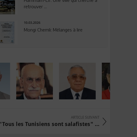
Hammam-Lif: Une ville qui cherche à
retrouver ...
10.03.2026
Mongi Chemli: Mélanges à lire
ARTICLE SUIVANT
"Tous les Tunisiens sont salafistes" ...